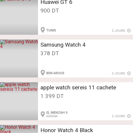
Huawei GT 6
900 DT
TUNIS
2 JOURS
Samsung Watch 4
378 DT
BEN AROUS
2 JOURS
apple watch sereis 11 cachete
1 399 DT
EL MENZAH 5
ARIANA
2 JOURS
Honor Watch 4 Black