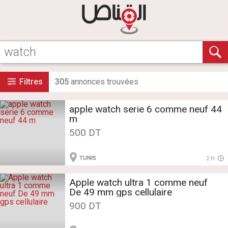
Filtres
305
annonce
s
trouvée
s
apple watch serie 6 comme neuf 44
m
500 DT
TUNIS
2 H
Apple watch ultra 1 comme neuf
De 49 mm gps cellulaire
900 DT