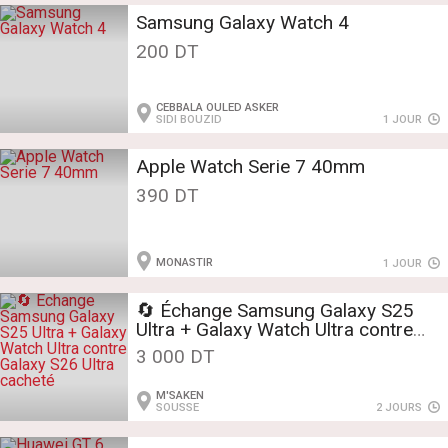
Samsung Galaxy Watch 4
200 DT
CEBBALA OULED ASKER
SIDI BOUZID
1 JOUR
Apple Watch Serie 7 40mm
390 DT
MONASTIR
1 JOUR
🔄 Échange Samsung Galaxy S25
Ultra + Galaxy Watch Ultra contre
Galaxy S26 Ultra cacheté
3 000 DT
M'SAKEN
SOUSSE
2 JOURS