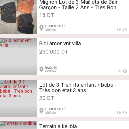
Mignon Lot de 3 Maillots de Bain
Garçon - Taille 2 Ans - Très Bon
État ! 🌴
18 DT
EL MENZAH 5
ARIANA
5 H
Sidi amor vnt villa
250 000 DT
RAOUED
ARIANA
5 H
​Lot de 3 T-shirts enfant / bébé -
Très bon état 3 ans
20 DT
EL MENZAH 5
ARIANA
5 H
Terrain a kelibia