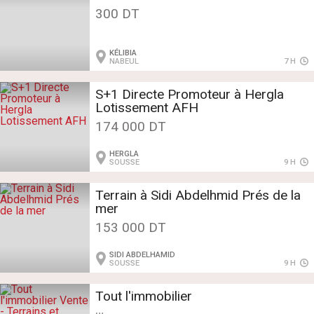
300 DT
KÉLIBIA
NABEUL
7 H
S+1 Directe Promoteur à Hergla
Lotissement AFH
174 000 DT
HERGLA
SOUSSE
9 H
Terrain à Sidi Abdelhmid Prés de la
mer
153 000 DT
SIDI ABDELHAMID
SOUSSE
9 H
Tout l'immobilier