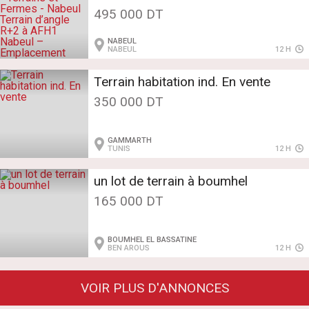
Vente - Terrains et Fermes - Nabeul
495 000 DT
Terrain d’angle R+2 à AFH1 Nabeul
NABEUL‎
– Emplacement stratégique
NABEUL
12 H
Terrain d’angle R+2 à AFH1 Nabeul
Terrain habitation ind. En vente
350 000 DT
GAMMARTH
TUNIS
12 H
un lot de terrain à boumhel
165 000 DT
BOUMHEL EL BASSATINE
BEN AROUS
12 H
VOIR PLUS D'ANNONCES