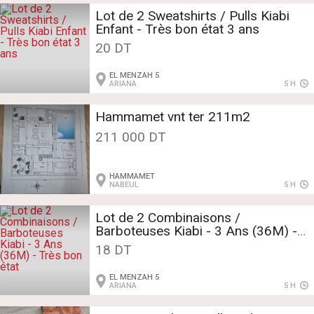
​Lot de 2 Sweatshirts / Pulls Kiabi
Enfant - Très bon état 3 ans
20 DT
EL MENZAH 5
ARIANA
5 H
Hammamet vnt ter 211m2
211 000 DT
HAMMAMET
NABEUL
5 H
Lot de 2 Combinaisons /
Barboteuses Kiabi - 3 Ans (36M) -
Très bon état
18 DT
EL MENZAH 5
ARIANA
5 H