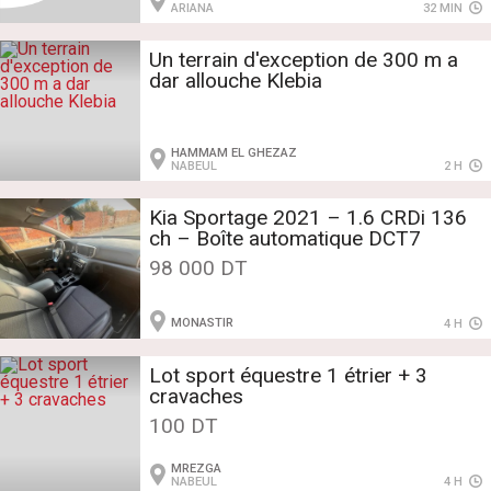
ARIANA
32 MIN
Un terrain d'exception de 300 m a
dar allouche Klebia
HAMMAM EL GHEZAZ
NABEUL
2 H
Kia Sportage 2021 – 1.6 CRDi 136
ch – Boîte automatique DCT7
98 000 DT
MONASTIR
4 H
Lot sport équestre 1 étrier + 3
cravaches
100 DT
MREZGA
NABEUL
4 H