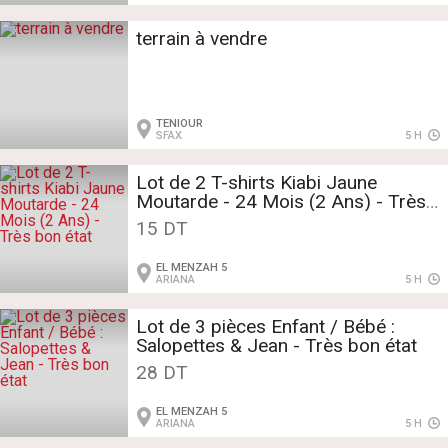
terrain à vendre
TENIOUR
SFAX
5 H
Lot de 2 T-shirts Kiabi Jaune
Moutarde - 24 Mois (2 Ans) - Très
bon état
15 DT
EL MENZAH 5
ARIANA
5 H
​Lot de 3 pièces Enfant / Bébé :
Salopettes & Jean - Très bon état
28 DT
EL MENZAH 5
ARIANA
5 H