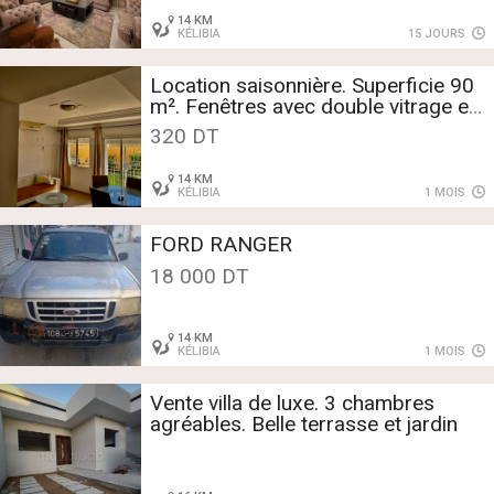
14 KM
KÉLIBIA
15 JOURS
Location saisonnière. Superficie 90
m². Fenêtres avec double vitrage et
porte blindée
320 DT
14 KM
KÉLIBIA
1 MOIS
FORD RANGER
18 000 DT
14 KM
KÉLIBIA
1 MOIS
Vente villa de luxe. 3 chambres
agréables. Belle terrasse et jardin