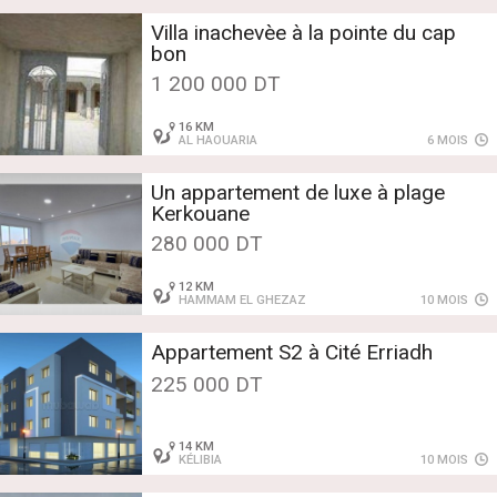
Villa inachevèe à la pointe du cap
bon
1 200 000 DT
16 KM
AL HAOUARIA
6 MOIS
Un appartement de luxe à plage
Kerkouane
280 000 DT
12 KM
HAMMAM EL GHEZAZ
10 MOIS
Appartement S2 à Cité Erriadh
225 000 DT
14 KM
KÉLIBIA
10 MOIS