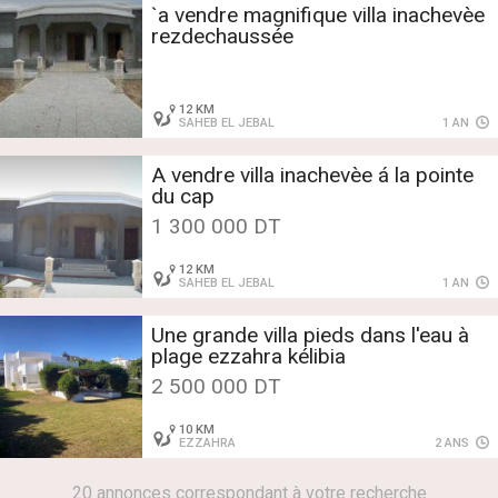
`a vendre magnifique villa inachevèe
rezdechaussée
12 KM
SAHEB EL JEBAL
1 AN
A vendre villa inachevèe á la pointe
du cap
1 300 000 DT
12 KM
SAHEB EL JEBAL
1 AN
Une grande villa pieds dans l'eau à
plage ezzahra kélibia
2 500 000 DT
10 KM
EZZAHRA
2 ANS
20 annonces correspondant à votre recherche