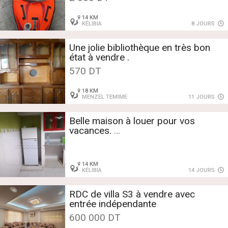
(convertible 1 ou 2 places)
14 KM
KÉLIBIA
8 JOURS
Une jolie bibliothèque en très bon
état à vendre .
570 DT
18 KM
MENZEL TEMIME
11 JOURS
Belle maison à louer pour vos
vacances.
Surface de 100 m².
Nombres minimum de nuits 1
14 KM
KÉLIBIA
14 JOURS
RDC de villa S3 à vendre avec
entrée indépendante
600 000 DT