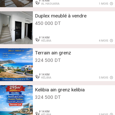
16 KM
AL HAOUARIA
1 MOIS
Duplex meublé à vendre
450 000 DT
14 KM
KÉLIBIA
4 MOIS
Terrain ain grenz
324 500 DT
14 KM
KÉLIBIA
5 MOIS
Kelibia ain grenz kelibia
324 500 DT
14 KM
KÉLIBIA
5 MOIS