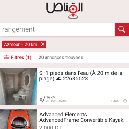
Azmour – 20 km
Filtres (1)
20
annonce
s
trouvée
s
S+1 pieds dans l'eau (À 20 m de la
plage) 🌊 22636623
16 KM
AL HAOUARIA
1 JOUR
Advanced Elements
AdvancedFrame Convertible Kayak
gonflable haut de gamme
2 000 DT