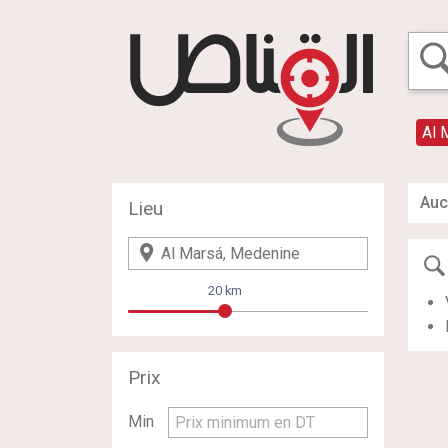
Al 
Auc
Lieu
20 km
Prix
Min
Prix minimum en DT