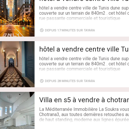
hôtel a vendre centre ville de Tunis dune s
Adresse: hôtel centre ville de tunis 3900m2
couverte sur un terrain de 840m2 . cet hôte
Surface: 3 900 m²
rue passante commerciale et touristique
équipée
ascenseur
DEPUIS 17 MINUTES SUR TAYARA
50x grande chambres des suite
4x bar ,café et restaurant
terrasse de 200m2 pour éventuelle café au r
hôtel a vendre centre ville 
hôtel a vendre centre ville de Tunis dune s
couverte sur un terrain de 840m2 . cet hôte
rue passante commerciale et touristique
équipée
ascenseur
DEPUIS 28 MINUTES SUR TAYARA
50x grande chambres des suite
4x bar ,café et restaurant
terrasse de 200m2 pour éventuelle café au r
Villa en s5 à vendre à chotra
pour plus d'info appeler 50322432
La Méditerranée Immobilière La Soukra vous 
Type de transaction: À Vendre
Chotrana3, aux toutes dernières retouches au
Superficie: 3900 m²
de haut standing, moderne aux lignes épurée
Salles de bains: 50
convivialité, se distinguant par son architec
Chambres: 10+