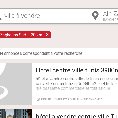
RAYON DE
 Zaghouan Sud – 20 km
84
annonce
s
correspondant à votre recherche
Hotel centre ville tunis 390
hôtel a vendre centre ville de tunis dune su
couverte sur un terrain de 840m2 . cet hôte
rue passante commerciale et touristique
équipée
ascenseur
DEPUIS 12 MINUTES SUR TUNISIE ANNONCE
50x grande chambres des suite
4 bar café et restaurant
terrasse de 200m2 pour éventuelle café au r
hôtel a vendre centre ville 
pour plus d'info appeler 50322432