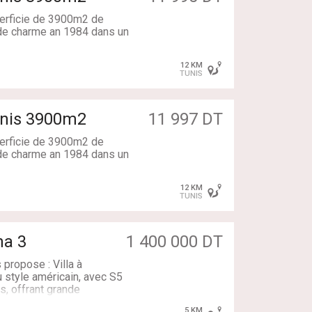
uperficie de 3900m2 de
l de charme an 1984 dans un
12 KM
TUNIS
estaurant
Tunis 3900m2
11 997 DT
uperficie de 3900m2 de
l de charme an 1984 dans un
12 KM
TUNIS
estaurant
na 3
1 400 000 DT
propose : Villa à
 style américain, avec S5
s, offrant grande
ture imposante et
5 KM