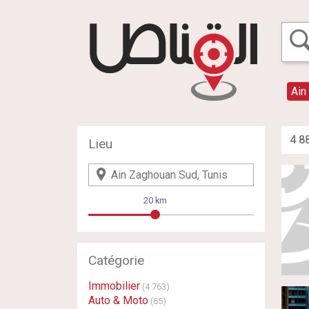
Ain
4 8
Lieu
20 km
Catégorie
Immobilier
(4 763)
Auto & Moto
(65)