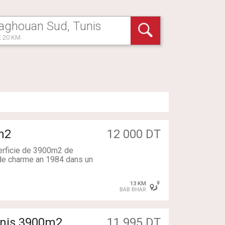
 20 KM
0m2
12 000 DT
perficie de 3900m2 de
l de charme an 1984 dans un
13 KM
BAB BHAR
estaurant
Tunis 3900m2
11 995 DT