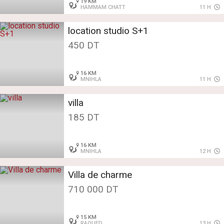
19 KM
HAMMAM CHATT
11 H
location studio S+1
450 DT
16 KM
MNIHLA
11 H
villa
185 DT
16 KM
MNIHLA
12 H
Villa de charme
710 000 DT
15 KM
RAOUED
13 H