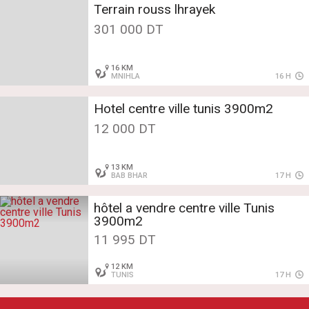
Terrain rouss lhrayek
301 000 DT
16 KM
MNIHLA
16 H
Hotel centre ville tunis 3900m2
12 000 DT
13 KM
BAB BHAR
17 H
hôtel a vendre centre ville Tunis
3900m2
11 995 DT
12 KM
TUNIS
17 H