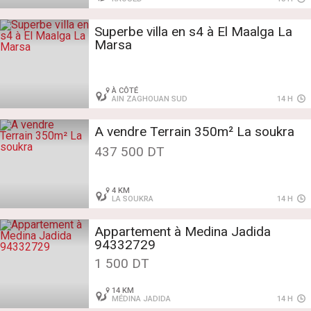
Superbe villa en s4 à El Maalga La
Marsa
À CÔTÉ
AIN ZAGHOUAN SUD
14 H
A vendre Terrain 350m² La soukra
437 500 DT
4 KM
LA SOUKRA
14 H
Appartement à Medina Jadida
94332729
1 500 DT
14 KM
MÉDINA JADIDA
14 H