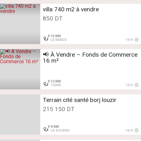
villa 740 m2 à vendre
850 DT
15 KM
LE BARDO
15 H
📢 À Vendre – Fonds de Commerce
16 m²
12 KM
TUNIS
15 H
Terrain cité santé borj louzir
215 150 DT
4 KM
LA SOUKRA
16 H