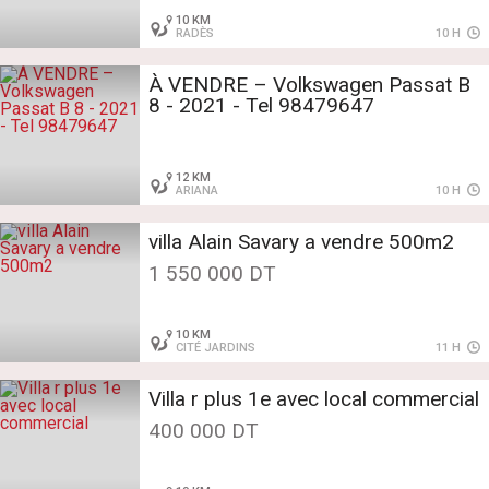
10 KM
RADÈS
10 H
À VENDRE – Volkswagen Passat B
8 - 2021 - Tel 98479647
12 KM
ARIANA
10 H
villa Alain Savary a vendre 500m2
1 550 000 DT
10 KM
CITÉ JARDINS
11 H
Villa r plus 1e avec local commercial
400 000 DT