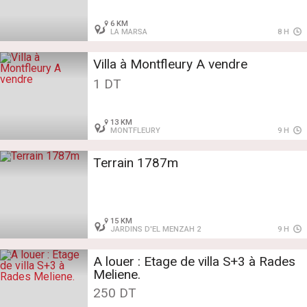
6 KM
LA MARSA
8 H
Villa à Montfleury A vendre
1 DT
13 KM
MONTFLEURY
9 H
Terrain 1787m
15 KM
JARDINS D'EL MENZAH 2
9 H
A louer : Etage de villa S+3 à Rades
Meliene.
250 DT