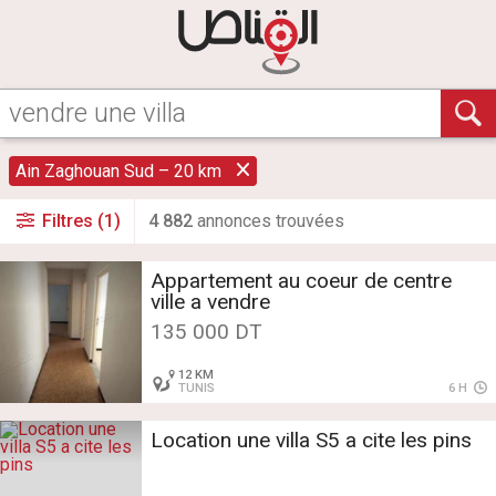
Ain Zaghouan Sud – 20 km
Filtres (1)
4 882
annonce
s
trouvée
s
Appartement au coeur de centre
ville a vendre
135 000 DT
12 KM
TUNIS
6 H
Location une villa S5 a cite les pins