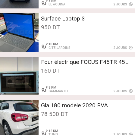
3 KM
EL AOUINA
2 JOURS
Surface Laptop 3
950 DT
10 KM
CITÉ JARDINS
2 JOURS
Four électrique FOCUS F45TR 45L
160 DT
8 KM
GAMMARTH
2 JOURS
Gla 180 modele 2020 BVA
78 500 DT
12 KM
TUNIS
2 JOURS