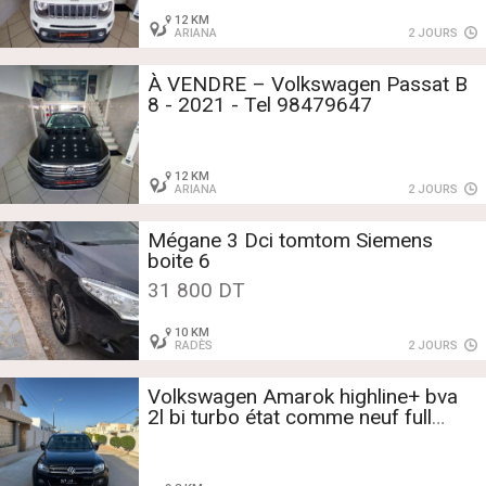
12 KM
ARIANA
2 JOURS
À VENDRE – Volkswagen Passat B
8 - 2021 - Tel 98479647
12 KM
ARIANA
2 JOURS
Mégane 3 Dci tomtom Siemens
boite 6
31 800 DT
10 KM
RADÈS
2 JOURS
Volkswagen Amarok highline+ bva
2l bi turbo état comme neuf full
options