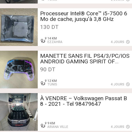
Processeur Intel® Core™ i5-7500 6
Mo de cache, jusqu'à 3,8 GHz
130 DT
14 KM
EZZAHRA
4 JOURS
MANETTE SANS FIL PS4/3/PC/IOS
ANDROID GAMING SPIRIT OF
GAMER RGB NEON – BTGX12
90 DT
12 KM
TUNIS
4 JOURS
À VENDRE – Volkswagen Passat B
8 - 2021 - Tel 98479647
9 KM
ARIANA VILLE
4 JOURS