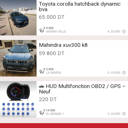
Toyota corolla hatchback dynamic
bva
65 000 DT
9 KM
ARIANA VILLE
4 JOURS
Mahindra xuv300 k8
59 800 DT
5 KM
LA MARSA
5 JOURS
🚗 HUD Multifonction OBD2 / GPS –
Neuf
220 DT
14 KM
EL MANAR 1
5 JOURS