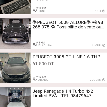
12 KM
TUNIS
15 H
🌟PEUGEOT 5008 ALLURE🌟 📲 98
268 975 🔁 Possibilité de vente ou
échange💰 ➖ Motorisation 1.2 turbo
essence 130CV
3 KM
EL AOUINA
1 JOUR
PEUGEOT 3008 GT LINE 1.6 THP
61 500 DT
12 KM
ARIANA
2 JOURS
Jeep Renegade 1.4 Turbo 4x2
Limited BVA - TEL 98479647