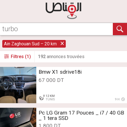
Ain Zaghouan Sud – 20 km
Filtres (1)
192
annonce
s
trouvée
s
Bmw X1 sdrive18i
67 000 DT
12 KM
TUNIS
9 H
Pc LG Gram 17 Pouces _ i7 / 40 GB
_ 1 tera SSD
1 800 DT