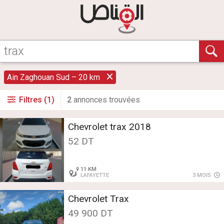
Ain Zaghouan Sud – 20 km
Filtres (1)
2
annonce
s
trouvée
s
Chevrolet trax 2018
52 DT
11 KM
LAFAYETTE
3 MOIS
Chevrolet Trax
49 900 DT