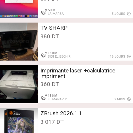
5 KM
LA MARSA
5 JOURS
TV SHARP
380 DT
13 KM
SIDI EL BÉCHIR
16 JOURS
Imprimante laser +calculatrice
impriment
360 DT
13 KM
EL MANAR 2
2 MOIS
ZBrush 2026.1.1
3 017 DT