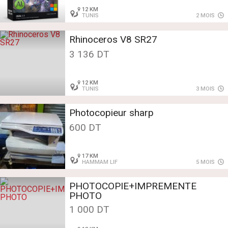
12 KM
TUNIS
2 MOIS
Rhinoceros V8 SR27
3 136 DT
12 KM
TUNIS
3 MOIS
Photocopieur sharp
600 DT
17 KM
HAMMAM LIF
5 MOIS
PHOTOCOPIE+IMPREMENTE
PHOTO
1 000 DT