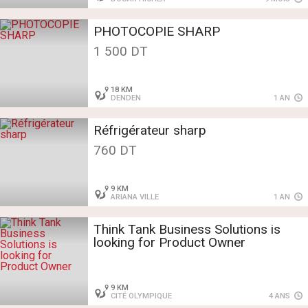
PHOTOCOPIE SHARP
1 500 DT
18 KM
DENDEN
1 AN
Réfrigérateur sharp
760 DT
9 KM
ARIANA VILLE
1 AN
Think Tank Business Solutions is
looking for Product Owner
9 KM
CITÉ OLYMPIQUE
4 ANS