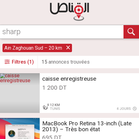
Ain Zaghouan Sud – 20 km
Filtres (1)
15
annonce
s
trouvée
s
caisse enregistreuse
1 200 DT
12 KM
TUNIS
4 JOURS
MacBook Pro Retina 13-inch (Late
2013) – Très bon état
695 DT