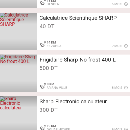
18 KM
DENDEN
6 MOIS
Calculatrice Scientifique SHARP
40 DT
14 KM
EZZAHRA
7 MOIS
Frigidaire Sharp No frost 400 L
500 DT
9 KM
ARIANA VILLE
8 MOIS
Sharp Electronic calculateur
300 DT
19 KM
DOUAR HICHER
9 MOIS