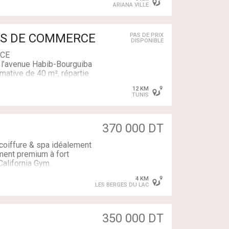
e et 1 lave têtes 1 poste
ARIANA VILLE
on est aussi équipé, de 2
its, d’un vaporisateur soins
DS DE COMMERCE
PAS DE PRIX
DISPONIBLE
RCE
 l’avenue Habib-Bourguiba
mative de 40 m², répartie
er notre Agence M&F IMMO
 Actuellement exploité en
12 KM
TUNIS
de commerce.
370 000 DT
coiffure & spa idéalement
ment premium à fort
alifornia Gym.
4 KM
tièrement aménagée et
LES BERGES DU LAC
vente. L'activité est en
tentiel de développement.
350 000 DT
l'ensemble des