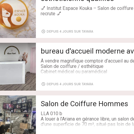
📍 Ennasr 1 (en face du kiosque Agil)📞 28
💅 Institut Espace Kouka – Salon de coiffur
🔥 Rejoignez Espace Kouka et évoluez dans 
recrute 💅
dynamique !👉 Contactez-nous en message p
salaire ou pourcentage .
Nous recherchons une esthéticienne qualifi
rejoindre notre équipe.
Type de contrat: à plein temps
DEPUIS 4 JOURS SUR TAYARA
période de salaire: Par mois
🔸 Expérience obligatoire🔸 Faux ongles (gel
Salaire: 1200
classique & semi-permanent🔸 Soins visage
bureau d'accueil moderne av
Soins mains & pieds🔸 Épilation corps🔸 Tato
À vendre magnifique comptoir d’accueil au de
💖 Profil recherché :✔ Sérieuse & ponctuelle
Salon de coiffure / esthétique
clientes✔ Hygiène irréprochable✔ Passionné
Cabinet médical ou paramédical
Boutique / showroom
📍 Ennasr 1 (en face du kiosque Agil)📞 28
Dimension 1.70cm largeur /80cm profondeu
DEPUIS 4 JOURS SUR TAYARA
53668911
🔥 Rejoignez Espace Kouka et évoluez dans 
dynamique !👉 Contactez-nous en message p
Livraison: Non
salaire ou pourcentage .
Salon de Coiffure Hommes
LLA 010 b
A louer à l’Ariana en gérance libre, un salon
d’une superficie de 70 m², situé pas loin de l
salon est richement équipé de meuble et de 