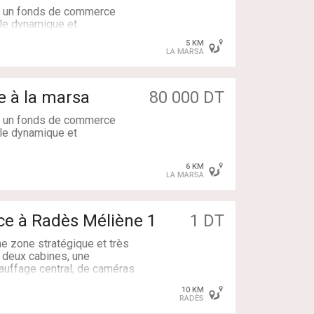
e un fonds de commerce
ale dynamique et
5 KM
LA MARSA
 à la marsa
80 000 DT
e un fonds de commerce
ale dynamique et
il commercial inclus
6 KM
LA MARSA
activités :
location, import
ce à Radès Méliène 1
1 DT
esthétique
e zone stratégique et très
, deux cabines, une
hauffage central, de caméras
ment.
10 KM
il commercial inclus
RADÈS
e beauté, une boutique de