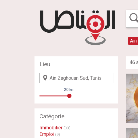
Ain
46
a
Lieu
20 km
Catégorie
Immobilier
(33)
Emploi
(9)