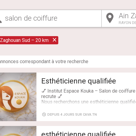
RAYON DE
 Zaghouan Sud – 20 km
nnonce
s
correspondant à votre recherche
Esthéticienne qualifiée
💅 Institut Espace Kouka – Salon de coiffur
recrute 💅
Nous recherchons une esthéticienne qualifi
rejoindre notre équipe.
🔸 Expérience obligatoire🔸 Faux ongles (gel
DEPUIS 4 JOURS SUR CAVA.TN
classique & semi-permanent🔸 Soins visage
Soins mains & pieds🔸 Épilation corps🔸 Tato
💖 Profil recherché :✔ Sérieuse & ponctuelle
esthéticienne qualifiée
clientes✔ Hygiène irréprochable✔ Passionné