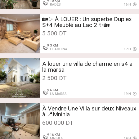
10 KM
RADÈS
16 H
🏡✨ À LOUER : Un superbe Duplex
S+4 Meublé au Lac 2 ✨🏡
5 500 DT
3 KM
EL AOUINA
17 H
A louer une villa de charme en s4 a
la marsa
2 500 DT
6 KM
LA MARSA
19 H
À Vendre Une Villa sur deux Niveaux
à 📍Mnihla
600 000 DT
16 KM
MNIHLA
19 H