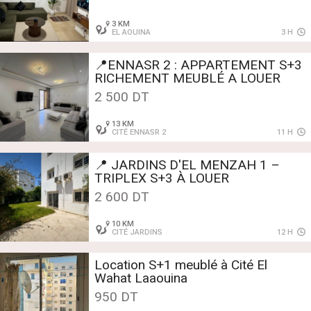
3 KM
EL AOUINA
3 H
📍ENNASR 2 : APPARTEMENT S+3
RICHEMENT MEUBLÉ A LOUER
2 500 DT
13 KM
CITÉ ENNASR 2
11 H
📍 JARDINS D'EL MENZAH 1 –
TRIPLEX S+3 À LOUER
2 600 DT
10 KM
CITÉ JARDINS
12 H
Location S+1 meublé à Cité El
Wahat Laaouina
950 DT