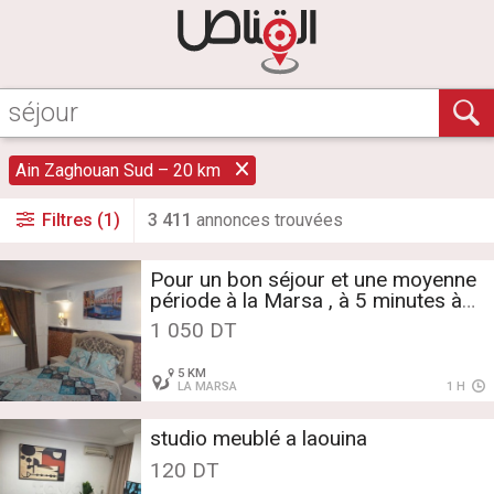
Ain Zaghouan Sud – 20 km
Filtres (1)
3 411
annonce
s
trouvée
s
Pour un bon séjour et une moyenne
période à la Marsa , à 5 minutes à
pied pour la plage , loue un joli S+1
1 050 DT
entièrement meublées , loyer : 1050
d / semaine tous les charges inclus
5 KM
, tél : 29 318 386
LA MARSA
1 H
studio meublé a laouina
120 DT