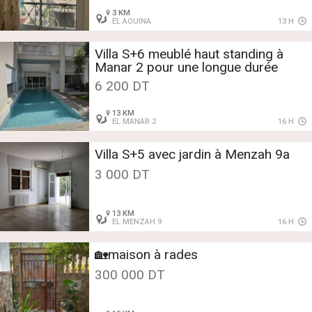
3 KM
EL AOUINA
13 H
Villa S+6 meublé haut standing à
Manar 2 pour une longue durée
6 200 DT
13 KM
EL MANAR 2
16 H
Villa S+5 avec jardin à Menzah 9a
3 000 DT
13 KM
EL MENZAH 9
16 H
🏡maison à rades
300 000 DT