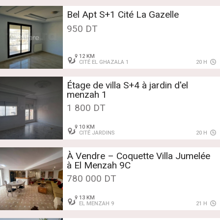
Bel Apt S+1 Cité La Gazelle
950 DT
12 KM
CITÉ EL GHAZALA 1
20 H
Étage de villa S+4 à jardin d'el
menzah 1
1 800 DT
10 KM
CITÉ JARDINS
20 H
À Vendre – Coquette Villa Jumelée
à El Menzah 9C
780 000 DT
13 KM
EL MENZAH 9
21 H