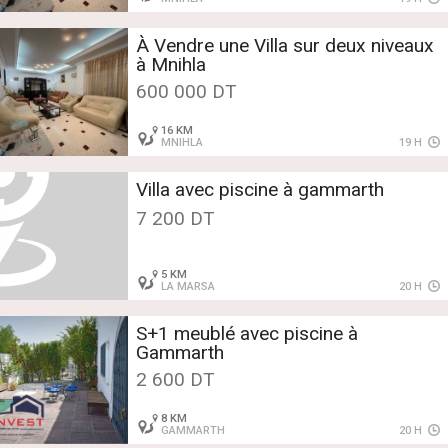
À Vendre une Villa sur deux niveaux
à Mnihla
600 000 DT
16 KM
MNIHLA
19 H
Villa avec piscine à gammarth
7 200 DT
5 KM
LA MARSA
20 H
S+1 meublé avec piscine à
Gammarth
2 600 DT
8 KM
GAMMARTH
20 H