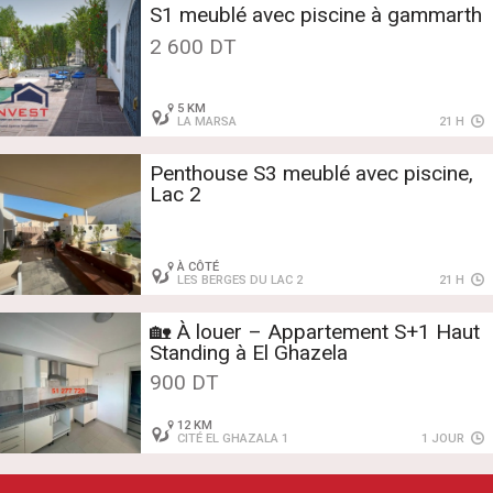
S1 meublé avec piscine à gammarth
2 600 DT
5 KM
LA MARSA
21 H
Penthouse S3 meublé avec piscine,
Lac 2
À CÔTÉ
LES BERGES DU LAC 2
21 H
🏡 À louer – Appartement S+1 Haut
Standing à El Ghazela
900 DT
12 KM
CITÉ EL GHAZALA 1
1 JOUR