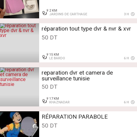
2 KM
JARDINS DE CARTHAGE
3 H
réparation tout type dvr & nvr & xvr
50 DT
15 KM
LE BARDO
6 H
reparation dvr et camera de
surveillance tunisie
50 DT
17 KM
KHAZNADAR
6 H
RÉPARATION PARABOLE
50 DT