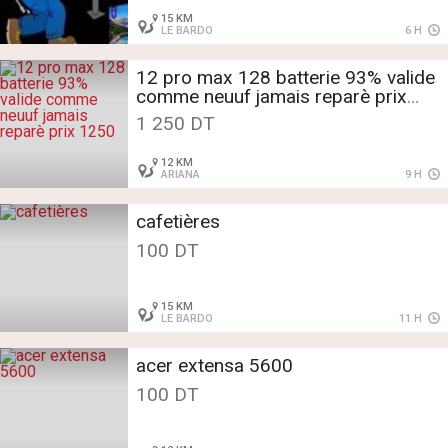
15 KM
LE BARDO
6 H
12 pro max 128 batterie 93% valide
comme neuuf jamais reparè prix
1250
1 250 DT
12 KM
ARIANA
9 H
cafetières
100 DT
15 KM
LE BARDO
11 H
acer extensa 5600
100 DT