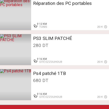
Réparation des PC portables
12 KM
TUNIS
20 H
PS3 SLIM PATCHÉ
280 DT
16 KM
CITÉ EZZOUHOUR
20 H
Ps4 patché 1TB
680 DT
16 KM
CITÉ EZZOUHOUR
20 H