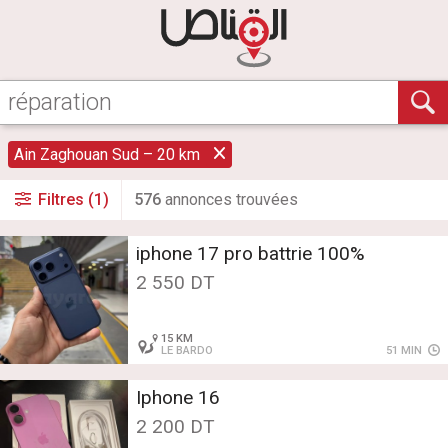
Ain Zaghouan Sud – 20 km
Filtres (1)
576
annonce
s
trouvée
s
iphone 17 pro battrie 100%
2 550 DT
15 KM
LE BARDO
51 MIN
Iphone 16
2 200 DT