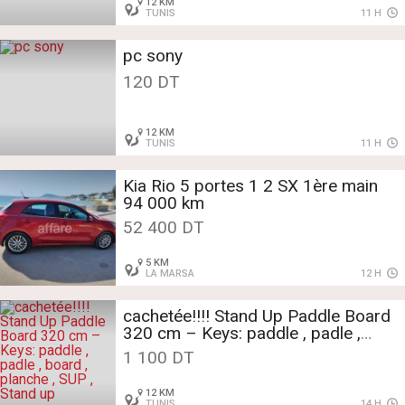
12 KM
TUNIS
11 H
pc sony
120 DT
12 KM
TUNIS
11 H
Kia Rio 5 portes 1 2 SX 1ère main
94 000 km
52 400 DT
5 KM
LA MARSA
12 H
cachetée!!!! Stand Up Paddle Board
320 cm – Keys: paddle , padle ,
board , planche , SUP , Stand up
1 100 DT
12 KM
TUNIS
14 H