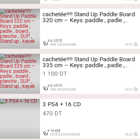
cachetée!!!! Stand Up Paddle Board
320 cm – Keys: paddle , padle ,
board , planche , SUP , Stand up ,
kayak
À CÔTÉ
AIN ZAGHOUAN
14 H
cachetée!!!! Stand Up Paddle Board
335 cm – Keys: paddle , padle ,
board , planche , SUP , Stand up ,
1 100 DT
kayak
À CÔTÉ
AIN ZAGHOUAN
14 H
3 PS4 + 16 CD
470 DT
16 KM
CITÉ EZZOUHOUR
16 H