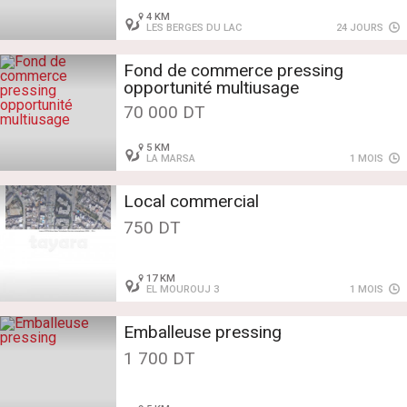
4 KM
LES BERGES DU LAC
24 JOURS
Fond de commerce pressing
opportunité multiusage
70 000 DT
5 KM
LA MARSA
1 MOIS
Local commercial
750 DT
17 KM
EL MOUROUJ 3
1 MOIS
Emballeuse pressing
1 700 DT