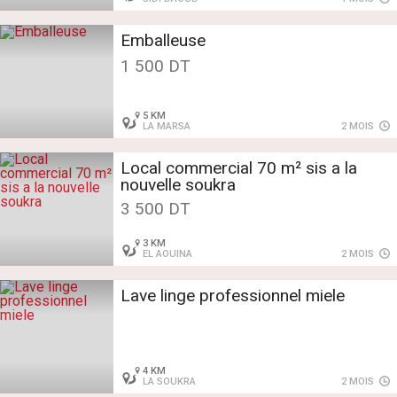
Emballeuse
1 500 DT
5 KM
LA MARSA
2 MOIS
Local commercial 70 m² sis a la
nouvelle soukra
3 500 DT
3 KM
EL AOUINA
2 MOIS
Lave linge professionnel miele
4 KM
LA SOUKRA
2 MOIS