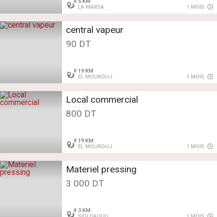
5 KM
LA MARSA
1 MOIS
central vapeur
90 DT
19 KM
EL MOUROUJ
1 MOIS
Local commercial
800 DT
19 KM
EL MOUROUJ
1 MOIS
Materiel pressing
3 000 DT
3 KM
SIDI DAOUD
1 MOIS