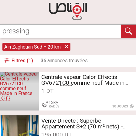
Ain Zaghouan Sud – 20 km
Filtres (1)
36
annonce
s
trouvée
s
Centrale vapeur Calor Effectis
GV6721C0 comme neuf Made in
France 🇨🇵
1 DT
10 KM
RADÈS
10 JOURS
Vente Directe : Superbe
Appartement S+2 (70 m² nets) -
Cité Olympique / Tunis
195 000 DT