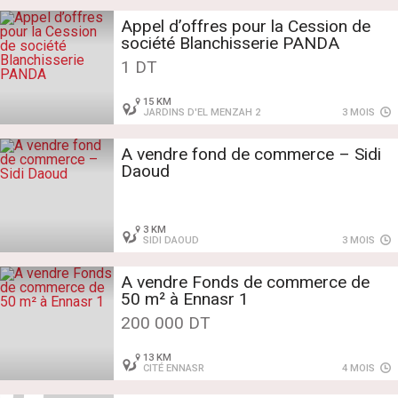
Appel d’offres pour la Cession de
société Blanchisserie PANDA
1 DT
15 KM
JARDINS D'EL MENZAH 2
3 MOIS
A vendre fond de commerce – Sidi
Daoud
3 KM
SIDI DAOUD
3 MOIS
A vendre Fonds de commerce de
50 m² à Ennasr 1
200 000 DT
13 KM
CITÉ ENNASR
4 MOIS