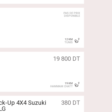
PAS DE PRIX
DISPONIBLE
12 KM
TUNIS
19 800 DT
19 KM
HAMMAM CHATT
ick-Up 4X4 Suzuki
380 DT
LG