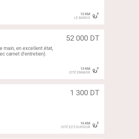
15 KM
LE BARDO
52 000 DT
main, en excellent état,
c carnet d'entretien).
13 KM
CITÉ ENNASR
1 300 DT
16 KM
CITÉ EZZOUHOUR
a Mazel yemchi jawo bahi.