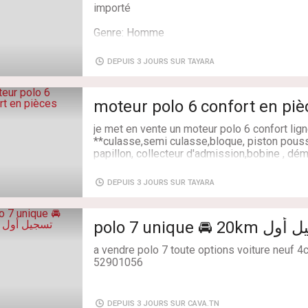
importé
​4 jantes alu
​4 pneus neufs récemment installés 🛞
Genre: Homme
​📍 Disponibilité : Visible à Tunis
Taille: Taille unique
📞 Téléphone / Contact : 29 962 611
Livraison: Oui
DEPUIS 3 JOURS SUR TAYARA
Etat: Très bon état
Couleur: Autre
Kilométrage: 290000 km
moteur polo 6 confort en piè
Couleur du véhicule: Argent
Etat du véhicule: Avec kilométrage
je met en vente un moteur polo 6 confort lign
Boite: Manuelle
**culasse,semi culasse,bloque, piston pouss
Année: 2005
papillon, collecteur d'admission,bobine , déma
Marque: Volkswagen
pompe a huile....
DEPUIS 3 JOURS SUR TAYARA
Livraison: Oui
polo 7 unique 🚘 2
a vendre polo 7 toute options voiture neuf 4cv
52901056
Carburant: Essence
Puissance fiscale: 4
DEPUIS 3 JOURS SUR CAVA.TN