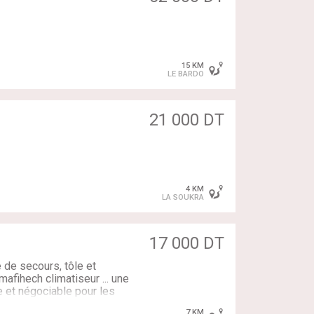
15 KM
LE BARDO
21 000 DT
4 KM
LA SOUKRA
17 000 DT
e de secours, tôle et
mafihech climatiseur ... une
e et négociable pour les
nable pour toute visite que
7 KM