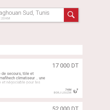
 20 KM
17 000 DT
e de secours, tôle et
mafihech climatiseur ... une
e et négociable pour les
nable pour toute visite que
7 KM
BORJ LOUZIR
52 000 DT