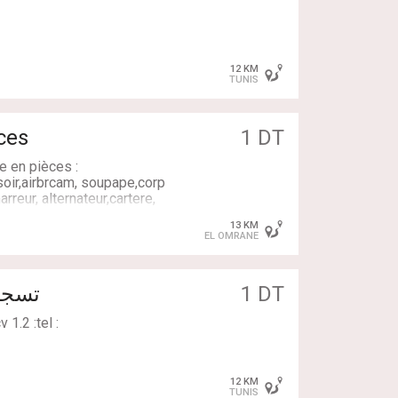
12 KM
TUNIS
ces
1 DT
e en pièces :
oir,airbrcam, soupape,corp
rreur, alternateur,cartere,
13 KM
EL OMRANE
0km تسجيل أول
1 DT
 1.2 :tel :
12 KM
TUNIS