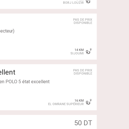
BORJ LOUZIR
PAS DE PRIX
DISPONIBLE
jecteur)
14 KM
SIJOUMI
llent
PAS DE PRIX
DISPONIBLE
en POLO 5 état excellent
16 KM
EL OMRANE SUPÉRIEUR
 (Double arbre à cames)
sement entretenu.
50 DT