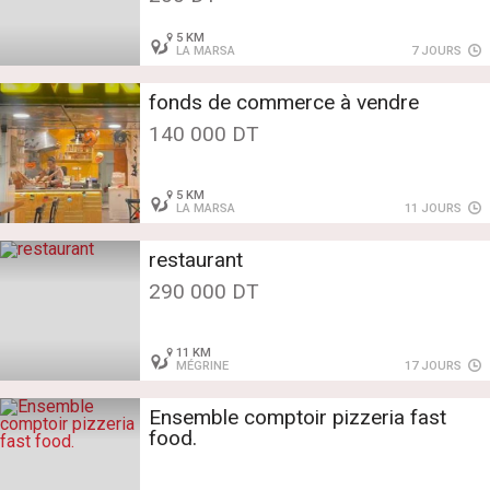
5 KM
LA MARSA
7 JOURS
fonds de commerce à vendre
140 000 DT
5 KM
LA MARSA
11 JOURS
restaurant
290 000 DT
11 KM
MÉGRINE
17 JOURS
Ensemble comptoir pizzeria fast