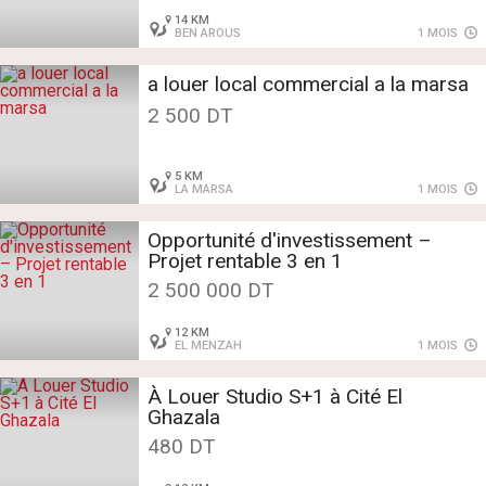
14 KM
BEN AROUS
1 MOIS
a louer local commercial a la marsa
2 500 DT
5 KM
LA MARSA
1 MOIS
Opportunité d'investissement –
Projet rentable 3 en 1
2 500 000 DT
12 KM
EL MENZAH
1 MOIS
À Louer Studio S+1 à Cité El
Ghazala
480 DT