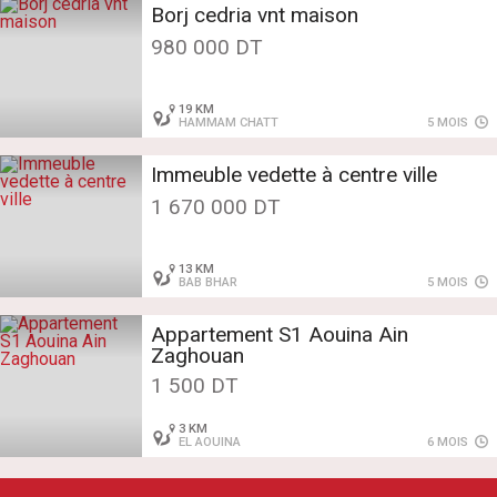
Borj cedria vnt maison
980 000 DT
19 KM
HAMMAM CHATT
5 MOIS
Immeuble vedette à centre ville
1 670 000 DT
13 KM
BAB BHAR
5 MOIS
Appartement S1 Aouina Ain
Zaghouan
1 500 DT
3 KM
EL AOUINA
6 MOIS