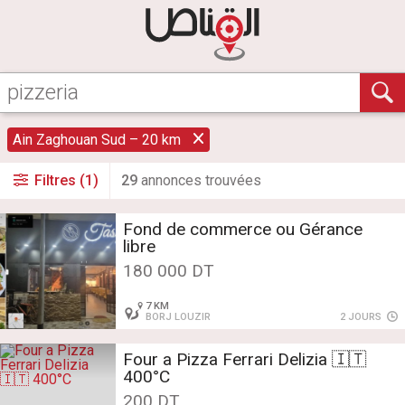
Ain Zaghouan Sud – 20 km
Filtres (1)
29
annonce
s
trouvée
s
Fond de commerce ou Gérance
libre
180 000 DT
7 KM
BORJ LOUZIR
2 JOURS
Four a Pizza Ferrari Delizia 🇮🇹
400°C
200 DT