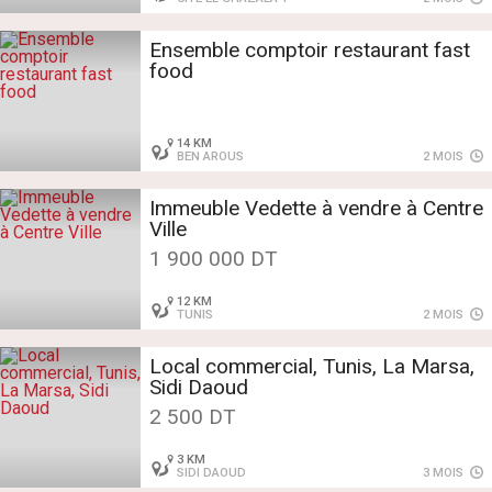
Ensemble comptoir restaurant fast
food
14 KM
BEN AROUS
2 MOIS
Immeuble Vedette à vendre à Centre
Ville
1 900 000 DT
12 KM
TUNIS
2 MOIS
Local commercial, Tunis, La Marsa,
Sidi Daoud
2 500 DT
3 KM
SIDI DAOUD
3 MOIS