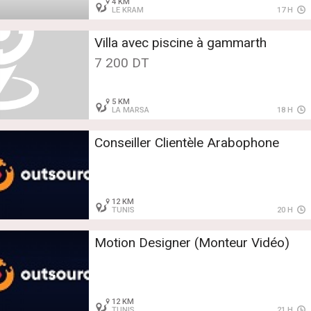
4 KM
LE KRAM
17 H
Villa avec piscine à gammarth
7 200 DT
5 KM
LA MARSA
18 H
Conseiller Clientèle Arabophone
12 KM
TUNIS
20 H
Motion Designer (Monteur Vidéo)
12 KM
TUNIS
21 H