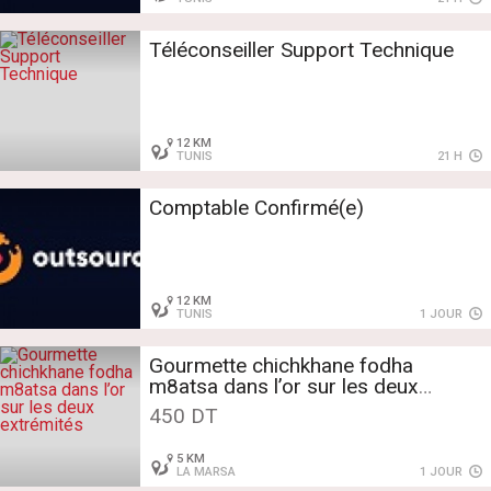
Téléconseiller Support Technique
12 KM
TUNIS
21 H
Comptable Confirmé(e)
12 KM
TUNIS
1 JOUR
Gourmette chichkhane fodha
m8atsa dans l’or sur les deux
extrémités
450 DT
5 KM
LA MARSA
1 JOUR