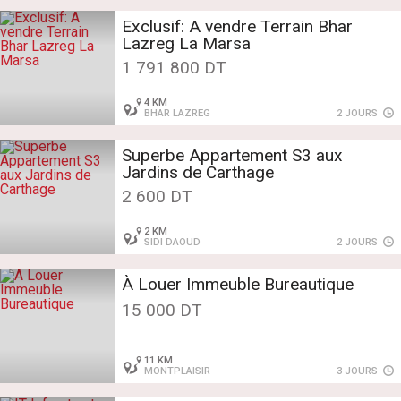
Exclusif: A vendre Terrain Bhar
Lazreg La Marsa
1 791 800 DT
4 KM
BHAR LAZREG
2 JOURS
Superbe Appartement S3 aux
Jardins de Carthage
2 600 DT
2 KM
SIDI DAOUD
2 JOURS
À Louer Immeuble Bureautique
15 000 DT
11 KM
MONTPLAISIR
3 JOURS