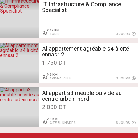
IT Infrastructure & Compliance
Specialist
12 KM
TUNIS
3 JOURS
Al appartement agréable s4 à cité
ennasr 2
1 750 DT
9 KM
ARIANA VILLE
3 JOURS
Al appart s3 meublé ou vide au
centre urbain nord
2 000 DT
9 KM
CITÉ EL KHADRA
3 JOURS