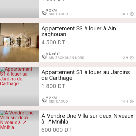
2 KM
SIDI DAOUD
10 H
Appartement S3 à louer à Ain
zaghouan
4 500 DT
À CÔTÉ
AIN ZAGHOUAN NORD
12 H
Appartement S1 à louer au Jardins
de Carthage
1 800 DT
2 KM
SIDI DAOUD
14 H
À Vendre Une Villa sur deux Niveaux
à 📍Mnihla
600 000 DT