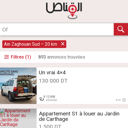
Ain Zaghouan Sud – 20 km
Filtres (1)
893
annonce
s
trouvée
s
Un vrai 4×4
130 000 DT
12 KM
ARIANA
9 H
Appartement S1 à louer au Jardin
de Carthage
1 500 DT