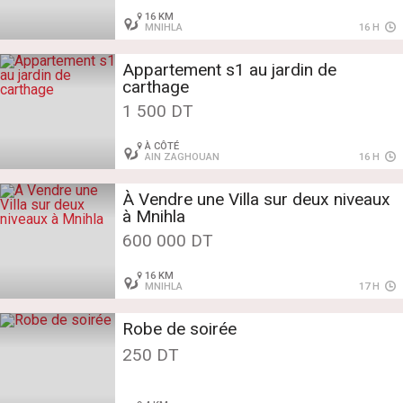
16 KM
MNIHLA
16 H
Appartement s1 au jardin de
carthage
1 500 DT
À CÔTÉ
AIN ZAGHOUAN
16 H
À Vendre une Villa sur deux niveaux
à Mnihla
600 000 DT
16 KM
MNIHLA
17 H
Robe de soirée
250 DT