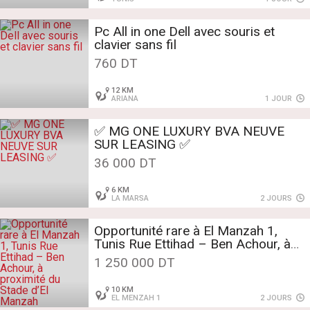
Pc All in one Dell avec souris et
clavier sans fil
760 DT
12 KM
ARIANA
1 JOUR
✅ MG ONE LUXURY BVA NEUVE
SUR LEASING ✅
36 000 DT
6 KM
LA MARSA
2 JOURS
Opportunité rare à El Manzah 1,
Tunis Rue Ettihad – Ben Achour, à
proximité du Stade d’El Manzah
1 250 000 DT
10 KM
EL MENZAH 1
2 JOURS