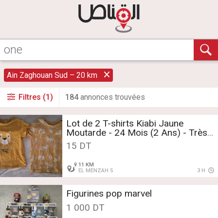
Ain Zaghouan Sud – 20 km
Filtres (1)
184
annonce
s
trouvée
s
Lot de 2 T-shirts Kiabi Jaune
Moutarde - 24 Mois (2 Ans) - Très
bon état
15 DT
11 KM
EL MENZAH 5
3 H
Figurines pop marvel
1 000 DT