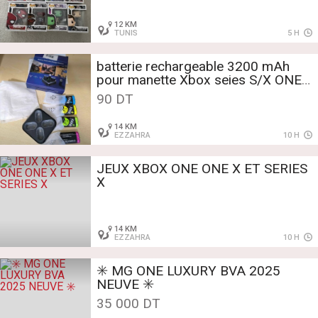
12 KM
TUNIS
5 H
batterie rechargeable 3200 mAh
pour manette Xbox seies S/X ONE
S/X cacheté
90 DT
14 KM
EZZAHRA
10 H
JEUX XBOX ONE ONE X ET SERIES
X
14 KM
EZZAHRA
10 H
✳️ MG ONE LUXURY BVA 2025
NEUVE ✳️
35 000 DT