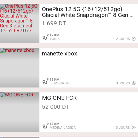
OnePlus 12 5G {16+12/512go}
Glacial White Snapdragon™ 8 Gen 3
état neuf
1 699 DT
Tél:52.687.077
12 KM
TUNIS
2 JOURS
manette xbox
19 KM
EL MOUROUJ
3 JOURS
MG ONE FCR
52 000 DT
14 KM
MÉDINA JADIDA
3 JOURS