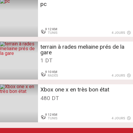
pc
12 KM
TUNIS
4 JOURS
terrain à rades meliaine prés de la
gare
1 DT
10 KM
RADÈS
4 JOURS
Xbox one x en très bon état
480 DT
12 KM
TUNIS
4 JOURS