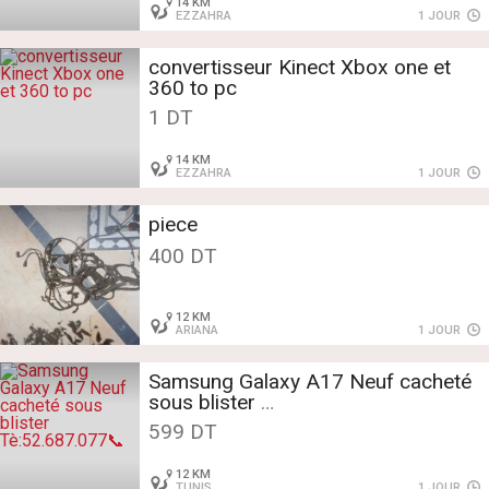
14 KM
EZZAHRA
1 JOUR
convertisseur Kinect Xbox one et
360 to pc
1 DT
14 KM
EZZAHRA
1 JOUR
piece
400 DT
12 KM
ARIANA
1 JOUR
Samsung Galaxy A17 Neuf cacheté
sous blister
Tè:52.687.077📞
599 DT
12 KM
TUNIS
1 JOUR