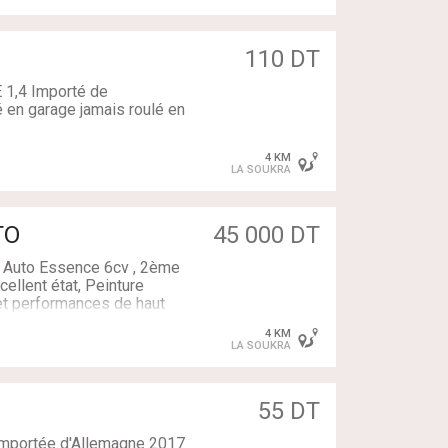
de bord
ment
110 DT
table
1,4 Importé de
dé en garage jamais roulé en
4 KM
LA SOUKRA
TO
45 000 DT
 Auto Essence 6cv , 2ème
e
cellent état, Peinture
 et performances de haut
ces en famille .
4 KM
LA SOUKRA
55 DT
importée d'Allemagne 2017