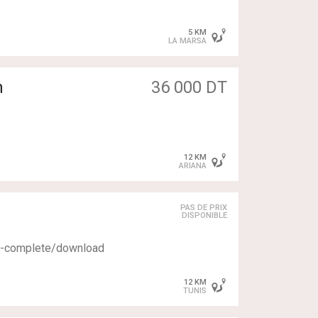
5 KM
LA MARSA
ente autonomie
P3 avec 6 haut-parleurs
clé
m
36 000 DT
12 KM
ARIANA
rosserie
PAS DE PRIX
DISPONIBLE
3-complete/download
12 KM
TUNIS