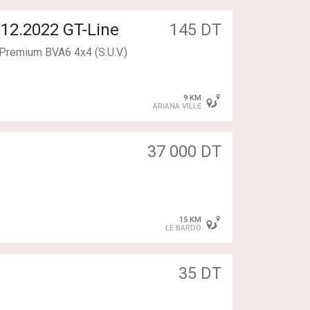
 12.2022 GT-Line
145 DT
Premium BVA6 4x4 (S.U.V.)
e
'entretien chez Maison
4 roue motrices / 70km
9 KM
able + sport
ARIANA VILLE
 le:
37 000 DT
15 KM
LE BARDO
35 DT
ce