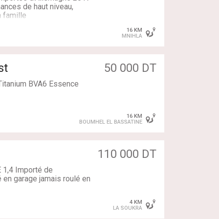
ances de haut niveau,
 famille
'entretien chez Maison
16 KM
MNIHLA
st
50 000 DT
 le:
 Titanium BVA6 Essence
16 KM
BOUMHEL EL BASSATINE
110 000 DT
1,4 Importé de
dé en garage jamais roulé en
4 KM
LA SOUKRA