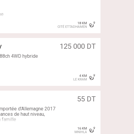
ne
 12% maximum sur 12
18 KM
CITÉ ETTADHAMEN
rnis
v
125 000 DT
188ch 4WD hybride
4 KM
LE KRAM
essenger
55 DT
més
importée d'Allemagne 2017
ances de haut niveau,
 famille
e en circulation
16 KM
MNIHLA