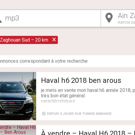
RAYON DE
 Zaghouan Sud – 20 km
nnonce
s
correspondant à votre recherche
Haval h6 2018 ben arous
je mets en vente mon haval h6 année 2018, p
très bon état général.
caractéristiques :
* année : 2018
* kilométrage : 123 000 km
DEPUIS 5 JOURS SUR TUNISIE ANNONCE
* carburant : essence
* boîte de vitesses : automatique
* puissance fiscale : 9 cv
À vendre – Haval H6 2018 –
* 5 places – 5 portes