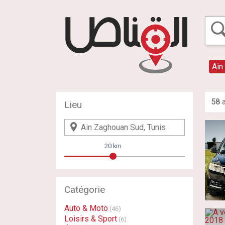
Ain
58
a
Lieu
20 km
Catégorie
Auto & Moto
(46)
Loisirs & Sport
(6)