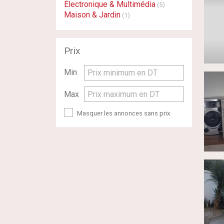
Électronique & Multimédia
(5)
Maison & Jardin
(1)
Prix
Min
Prix minimum en DT
Max
Prix maximum en DT
Masquer les annonces sans prix