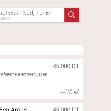
 20 KM
45 000 DT
arfaitement entretenu et en
14 KM
EZZAHRA
 Ben Arous
45 000 DT