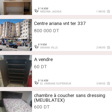
14 KM
MÉDINA JADIDA
1 MOIS
Centre ariana vnt ter 337
800 000 DT
9 KM
ARIANA VILLE
2 MOIS
A vendre
60 DT
16 KM
EL OMRANE SUPÉRIEUR
3 MOIS
chambre à coucher sans dressing
(MEUBLATEX)
600 DT