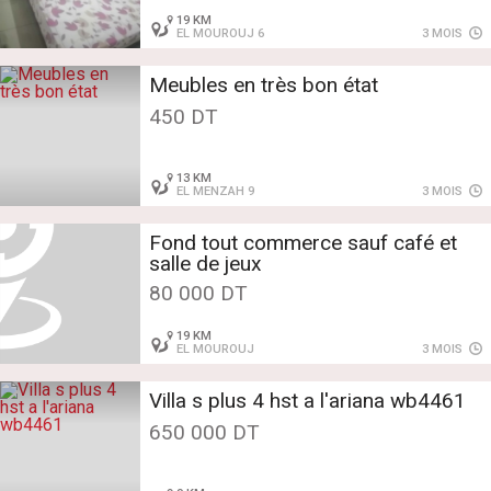
19 KM
EL MOUROUJ 6
3 MOIS
Meubles en très bon état
450 DT
13 KM
EL MENZAH 9
3 MOIS
Fond tout commerce sauf café et
salle de jeux
80 000 DT
19 KM
EL MOUROUJ
3 MOIS
Villa s plus 4 hst a l'ariana wb4461
650 000 DT