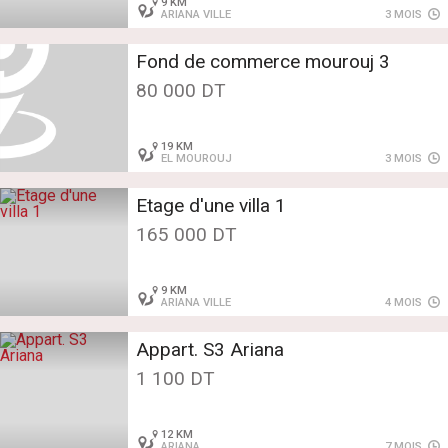
9 KM
ARIANA VILLE
3 MOIS
Fond de commerce mourouj 3
80 000 DT
19 KM
EL MOUROUJ
3 MOIS
Etage d'une villa 1
165 000 DT
9 KM
ARIANA VILLE
4 MOIS
Appart. S3 Ariana
1 100 DT
12 KM
ARIANA
7 MOIS