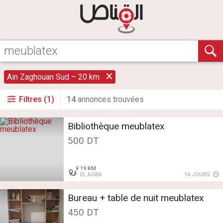
Ain Zaghouan Sud – 20 km
Filtres (1)
14
annonce
s
trouvée
s
Bibliothèque meublatex
500 DT
19 KM
EL AGBA
16 JOURS
Bureau + table de nuit meublatex
450 DT