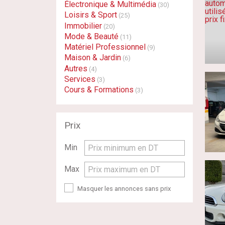
Électronique & Multimédia
(30)
Loisirs & Sport
(25)
Immobilier
(20)
Mode & Beauté
(11)
Matériel Professionnel
(9)
Maison & Jardin
(6)
Autres
(4)
Services
(3)
Cours & Formations
(3)
Prix
Min
Prix minimum en DT
Max
Prix maximum en DT
Masquer les annonces sans prix