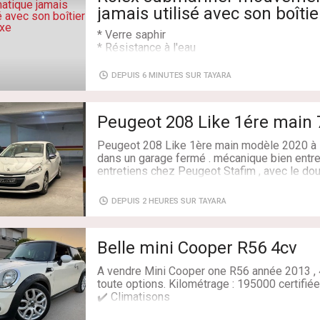
jamais utilisé avec son boîtier
* Verre saphir
* Résistance à l'eau
* Mouvement mécanique automatique
* avec son coffre
DEPUIS 6 MINUTES SUR TAYARA
Numéro : 52387496
Livraison: Oui
Peugeot 208 Like 1ére main
Peugeot 208 Like 1ère main modèle 2020 à l’
dans un garage fermé . mécanique bien entre
entretiens chez Peugeot Stafim , avec le double
le carnet d’entretien , Disponible Jardins de
me contacter pour plus d'informations 9497
DEPUIS 2 HEURES SUR TAYARA
Kilométrage: 74000 km
Couleur du véhicule: Blanc
Belle mini Cooper R56 4cv
Etat du véhicule: Nouveau
Boite: Manuelle
A vendre Mini Cooper one R56 année 2013 , 
Année: 2020
toute options. Kilométrage : 195000 certifié
Cylindrée: 1.2L
✔️ Climatisons
Marque: Peugeot
✔️ Lumière d’ambiance 6 couleur
Modèle: 208