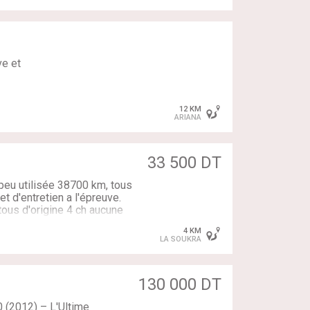
ve et
12 KM
ARIANA
33 500 DT
peu utilisée 38700 km, tous
niques,
t d'entretien a l'épreuve.
 tous d'origine 4 ch aucune
 discutable tel 26542282
4 KM
LA SOUKRA
rer
130 000 DT
 (2012) – L'Ultime