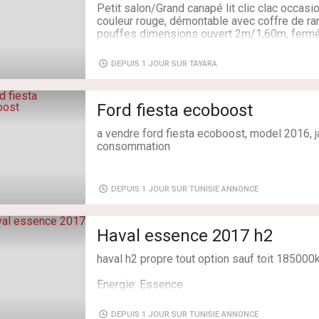
Cylindrée: 1.4
Petit salon/Grand canapé lit clic clac occasio
Boîte de vitesse: Manuelle
couleur rouge, démontable avec coffre de r
Type transaction: A Vendre
pouffes dimensions ouvert 2m/1,60m, fermé
Kilométrage: 195
bois PAS DE MECANISME EN FER FORGER ( ç
Etat: Occasion
comme une fenêtre) le prix est légèrement
DEPUIS 1 JOUR SUR TAYARA
Couleur: blanc
Centre ville(le passage) Tel: 22531284
Année: 2013
model: Mini
Livraison: Non
Ford fiesta ecoboost
a vendre ford fiesta ecoboost, model 2016, j
consommation
modèle : 2016
km: 132000
DEPUIS 1 JOUR SUR TUNISIE ANNONCE
prix : 36500 ( légèrement négociable)
climatiseur fonctionnel
Haval essence 2017 h2
jante alu
feux de jour led
haval h2 propre tout option sauf toit 1850
volant multifonction
commande audio au volant
Energie: Essence
système ford sync
Kilométrage: 180 000
fermeture centralisée
Couleur: Chocolat blanc
siège conducteur réglable en hauteur
DEPUIS 1 JOUR SUR TUNISIE ANNONCE