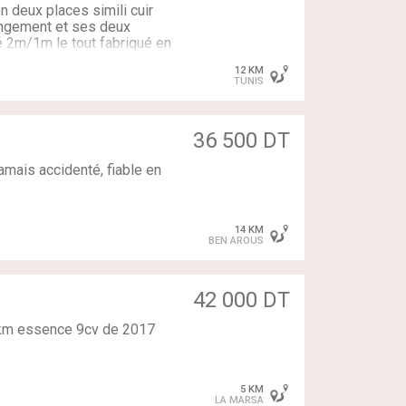
n deux places simili cuir
angement et ses deux
 2m/1m le tout fabriqué en
a s'ouvre et se ferme
12 KM
 négociable DISPONIBLE à
TUNIS
36 500 DT
amais accidenté, fiable en
14 KM
BEN AROUS
42 000 DT
00km essence 9cv de 2017
5 KM
LA MARSA