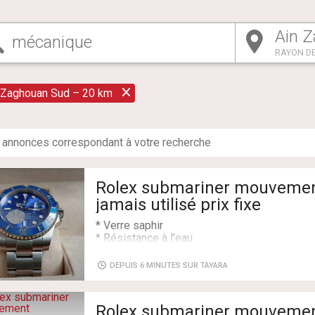
RAYON DE
 Zaghouan Sud – 20 km
annonce
s
correspondant à votre recherche
Rolex submariner mouvemen
jamais utilisé prix fixe
* Verre saphir
* Résistance à l'eau
* Mouvement mécanique automatique
* avec son coffre
DEPUIS 6 MINUTES SUR TAYARA
Numéro : 52387496
Livraison: Oui
Rolex submariner mouvemen