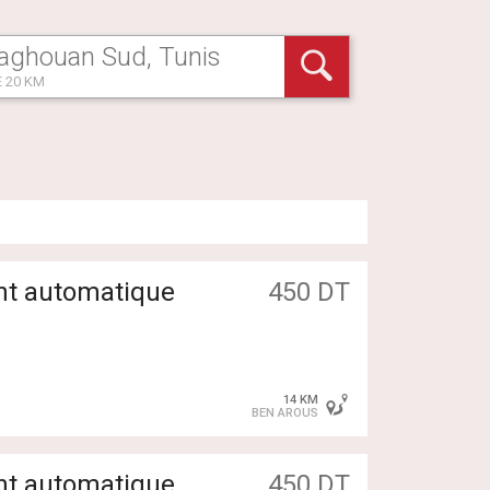
 20 KM
t automatique
450 DT
14 KM
BEN AROUS
t automatique
450 DT