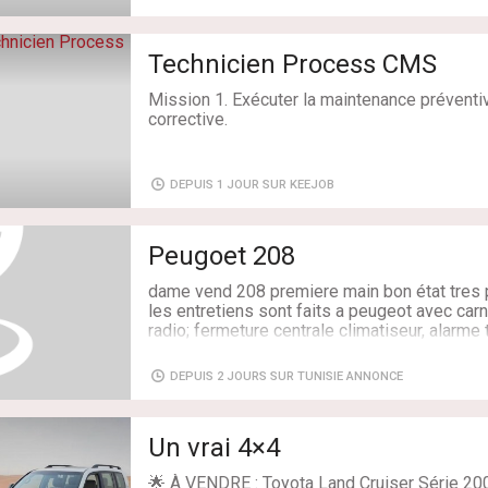
Puissance Fiscale: 9 CV
airbag
Mise en Circulation: 15/09/2017
fixation isofix
Boite de vitesse: Mécanique
Technicien Process CMS
Energie: Essence
Kilométrage: 132 000
Mission 1. Exécuter la maintenance préventi
Couleur: Noire
corrective.
Puissance Fiscale: 5 CV
Mise en Circulation: 01/08/2016
Boite de vitesse: Mécanique
-
DEPUIS 1 JOUR SUR KEEJOB
Effectuer les interventions planifiées sur les
machines CMS.
Peugoet 208
-
dame vend 208 premiere main bon état tres 
Diagnostiquer et dépanner les pannes méca
les entretiens sont faits a peugeot avec carne
électriques et électroniques.
radio; fermeture centrale climatiseur, alarme
dépense a prévoir prix 33,500 d légèrement
-
DEPUIS 2 JOURS SUR TUNISIE ANNONCE
Energie: Essence
Renseigner les fiches d’intervention et assu
Kilométrage: 38 700
la traçabilité.
Couleur: noire
Un vrai 4×4
Puissance Fiscale: 4 CV
Mise en Circulation: 30/07/2019
Mission 2 :Participer à l’amélioration
🌟 À VENDRE : Toyota Land Cruiser Série 200
Boite de vitesse: Mécanique