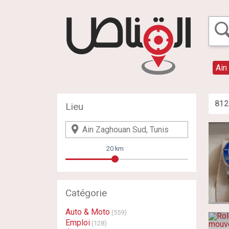
Ain
812
Lieu
20 km
Catégorie
Auto & Moto
(559)
Emploi
(128)