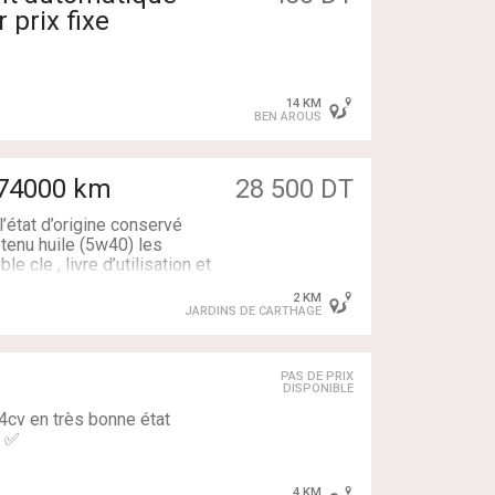
 prix fixe
14 KM
BEN AROUS
 74000 km
28 500 DT
état d’origine conservé
tenu huile (5w40) les
 cle , livre d’utilisation et
 Carthage N'hésitez pas à
2 KM
9129
JARDINS DE CARTHAGE
PAS DE PRIX
DISPONIBLE
4cv en très bonne état
e ✅
4 KM