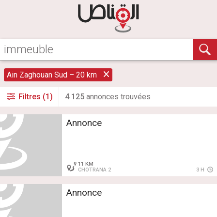
Ain Zaghouan Sud – 20 km
Filtres (1)
4 125
annonce
s
trouvée
s
Annonce
11 KM
CHOTRANA 2
3 H
Annonce