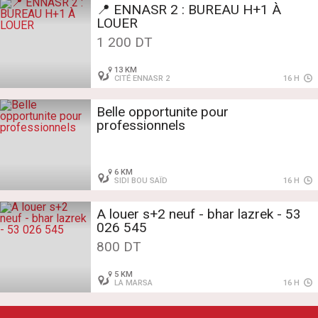
📍 ENNASR 2 : BUREAU H+1 À
LOUER
1 200 DT
13 KM
CITÉ ENNASR 2
16 H
Belle opportunite pour
professionnels
6 KM
SIDI BOU SAÏD
16 H
A louer s+2 neuf - bhar lazrek - 53
026 545
800 DT
5 KM
LA MARSA
16 H