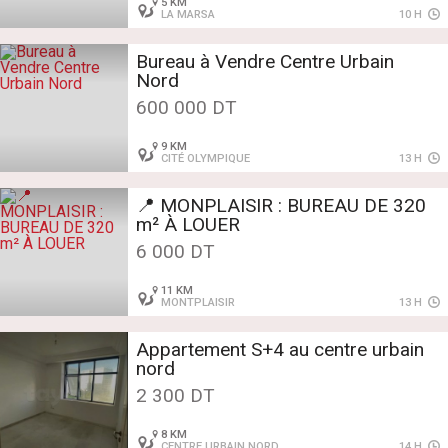
5 KM
LA MARSA
10 H
Bureau à Vendre Centre Urbain
Nord
600 000 DT
9 KM
CITÉ OLYMPIQUE
13 H
📍 MONPLAISIR : BUREAU DE 320
m² À LOUER
6 000 DT
11 KM
MONTPLAISIR
13 H
Appartement S+4 au centre urbain
nord
2 300 DT
8 KM
CENTRE URBAIN NORD
14 H