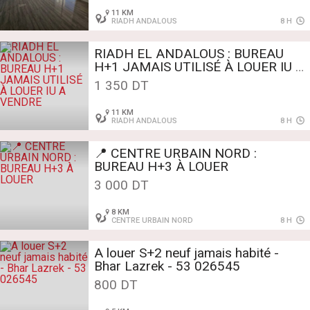
11 KM
RIADH ANDALOUS
8 H
RIADH EL ANDALOUS : BUREAU
H+1 JAMAIS UTILISÉ À LOUER IU A
VENDRE
1 350 DT
11 KM
RIADH ANDALOUS
8 H
📍 CENTRE URBAIN NORD :
BUREAU H+3 À LOUER
3 000 DT
8 KM
CENTRE URBAIN NORD
8 H
A louer S+2 neuf jamais habité -
Bhar Lazrek - 53 026545
800 DT