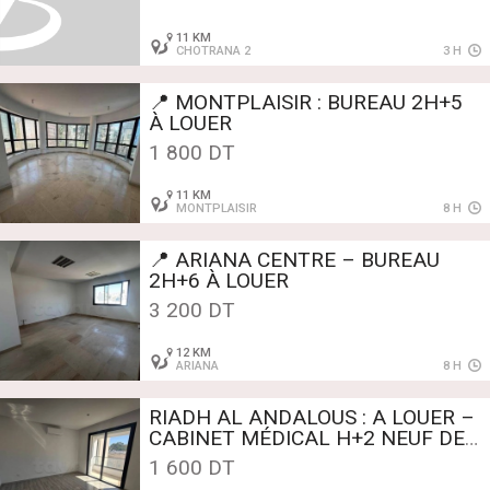
11 KM
CHOTRANA 2
3 H
📍 MONTPLAISIR : BUREAU 2H+5
À LOUER
1 800 DT
11 KM
MONTPLAISIR
8 H
📍 ARIANA CENTRE – BUREAU
2H+6 À LOUER
3 200 DT
12 KM
ARIANA
8 H
RIADH AL ANDALOUS : A LOUER –
CABINET MÉDICAL H+2 NEUF DE
HAUT STANDING
1 600 DT