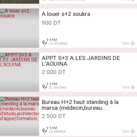
A louer s+2 soukra
900 DT
4 KM
LA SOUKRA
15 H
APPT S+3 A LES JARDINS DE
L'AOUINA
2 000 DT
3 KM
EL AOUINA
15 H
Bureau H+2 haut standing à la
marsa (médecin,bureau
d’étude,architectes,centre
2 500 DT
d’appel,formation..
5 KM
LA MARSA
15 H