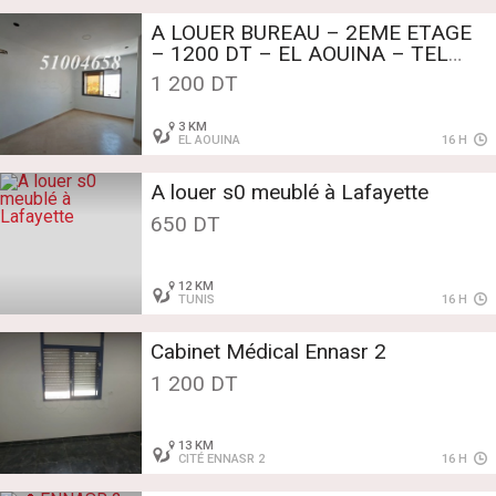
A LOUER BUREAU – 2EME ETAGE
– 1200 DT – EL AOUINA – TEL
51004658 – FB.1039
1 200 DT
3 KM
EL AOUINA
16 H
A louer s0 meublé à Lafayette
650 DT
12 KM
TUNIS
16 H
Cabinet Médical Ennasr 2
1 200 DT
13 KM
CITÉ ENNASR 2
16 H