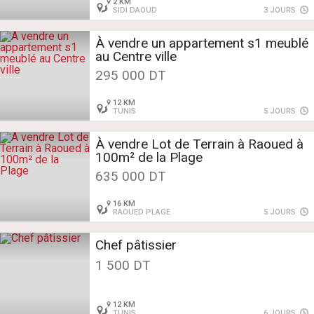
2 KM
SIDI DAOUD
3 JOURS
À vendre un appartement s1 meublé
au Centre ville
295 000 DT
12 KM
TUNIS
5 JOURS
À vendre Lot de Terrain à Raoued à
100m² de la Plage
635 000 DT
16 KM
RAOUED PLAGE
5 JOURS
Chef pâtissier
1 500 DT
12 KM
TUNIS
6 JOURS