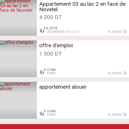
Appartement S3 au lac 2 en face de
Novetel
4 200 DT
À CÔTÉ
LES BERGES DU LAC 2
8 JOURS
offre d'emploi
1 500 DT
12 KM
TUNIS
8 JOURS
apportement alouer
12 KM
TUNIS
8 JOURS