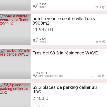
12 KM
TUNIS
21 H
hôtel a vendre centre ville Tunis
3900m2
11 997 DT
12 KM
TUNIS
21 H
Très bel S3 à la résidence WAVE
À CÔTÉ
AIN ZAGHOUAN NORD
3 JOURS
S3,2 places de parking cellier au
JDC
2 400 DT