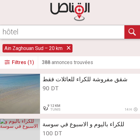
Ain Zaghouan Sud – 20 km
Filtres (1)
388
annonce
s
trouvée
s
شقق مفروشة للكراء للعائلات فقط
90 DT
12 KM
TUNIS
14 H
للكراء باليوم و الاسبوع في سوسة
100 DT