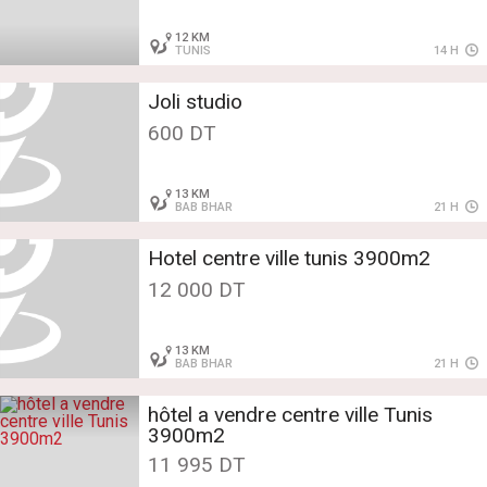
12 KM
TUNIS
14 H
Joli studio
600 DT
13 KM
BAB BHAR
21 H
Hotel centre ville tunis 3900m2
12 000 DT
13 KM
BAB BHAR
21 H
hôtel a vendre centre ville Tunis
3900m2
11 995 DT