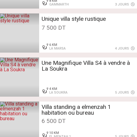
8 KM
GAMMARTH
3 JOURS
Unique villa style rustique
7 500 DT
6 KM
LA MARSA
4 JOURS
Une Magnifique Villa S4 à vendre à
La Soukra
4 KM
LA SOUKRA
5 JOURS
Villa standing a elmenzah 1
habitation ou bureau
6 500 DT
10 KM
EL MENZAH 1
5 JOURS