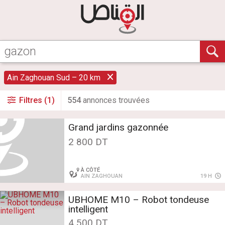
Ain Zaghouan Sud – 20 km
Filtres (1)
554
annonce
s
trouvée
s
Grand jardins gazonnée
2 800 DT
À CÔTÉ
AIN ZAGHOUAN
19 H
UBHOME M10 – Robot tondeuse
intelligent
4 500 DT