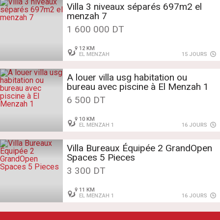
Villa 3 niveaux séparés 697m2 el
menzah 7
1 600 000 DT
12 KM
EL MENZAH
15 JOURS
A louer villa usg habitation ou
bureau avec piscine à El Menzah 1
6 500 DT
10 KM
EL MENZAH 1
16 JOURS
Villa Bureaux Équipée 2 GrandOpen
Spaces 5 Pieces
3 300 DT
11 KM
EL MENZAH 1
16 JOURS