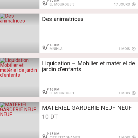
17 KM
EL MOUROUJ 3
17 JOURS
Des animatrices
16 KM
MNIHLA
1 MOIS
Liquidation – Mobilier et matériel de
jardin d'enfants
16 KM
EL MOUROUJ 1
1 MOIS
MATERIEL GARDERIE NEUF NEUF
10 DT
18 KM
CITÉ ETTADHAMEN
1 MOIS