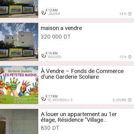
12 KM
JAAFAR
14 H
maison a vendre
320 000 DT
15 KM
RAOUED
15 H
À Vendre – Fonds de Commerce
d’une Garderie Scolaire
17 KM
EL MOUROUJ 3
3 JOURS
A louer un appartement au 1er
étage, Résidence "Village
méditerranéen" - Rades.
830 DT