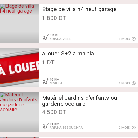
Etage de villa h4 neuf garage
1 800 DT
9 KM
ARIANA VILLE
1 MOIS
a louer S+2 a mnihla
1 DT
16 KM
MNIHLA
1 MOIS
Matériel Jardins d'enfants ou
garderie scolaire
4 500 DT
11 KM
ARIANA ESSOUGHRA
2 MOIS