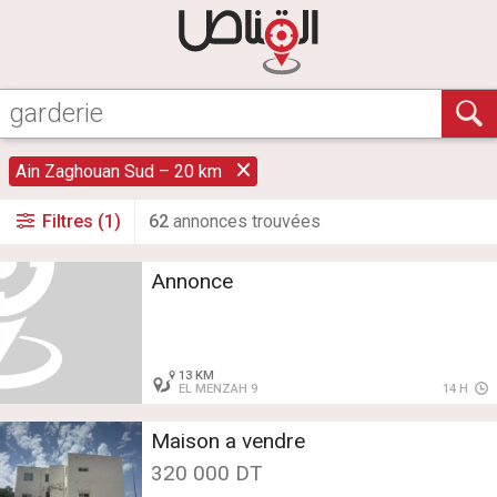
Ain Zaghouan Sud – 20 km
Filtres (1)
62
annonce
s
trouvée
s
Annonce
13 KM
EL MENZAH 9
14 H
Maison a vendre
320 000 DT