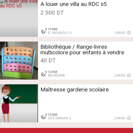
A louer une villa au RDC s5
2 500 DT
19 KM
EL MOUROUJ 5
2 MOIS
Bibliothèque / Range-livres
multicolore pour enfants à vendre
40 DT
12 KM
BELVÉDÈRE
2 MOIS
Maîtresse garderie scolaire
13 KM
CITÉ ENNASR 2
2 MOIS