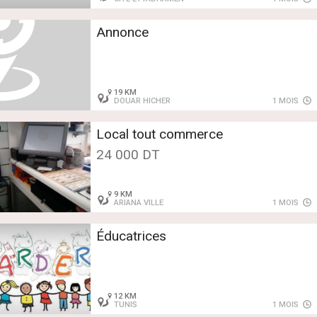
Annonce
19 KM
DOUAR HICHER
1 MOIS
Local tout commerce
24 000 DT
9 KM
ARIANA VILLE
1 MOIS
Éducatrices
12 KM
TUNIS
1 MOIS