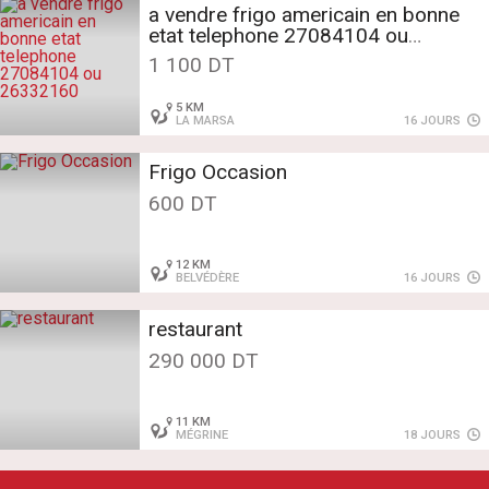
a vendre frigo americain en bonne
etat telephone 27084104 ou
26332160
1 100 DT
5 KM
LA MARSA
16 JOURS
Frigo Occasion
600 DT
12 KM
BELVÉDÈRE
16 JOURS
restaurant
290 000 DT
11 KM
MÉGRINE
18 JOURS