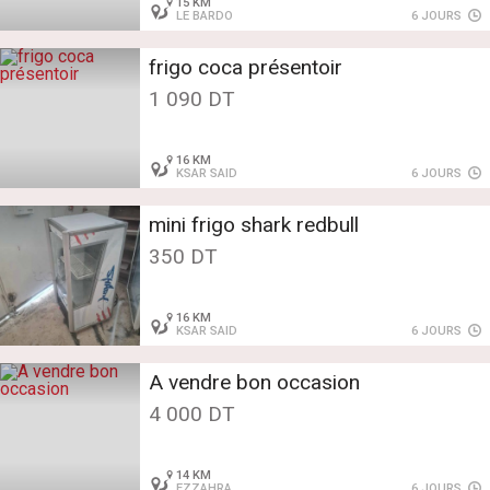
15 KM
LE BARDO
6 JOURS
frigo coca présentoir
1 090 DT
16 KM
KSAR SAID
6 JOURS
mini frigo shark redbull
350 DT
16 KM
KSAR SAID
6 JOURS
A vendre bon occasion
4 000 DT
14 KM
EZZAHRA
6 JOURS