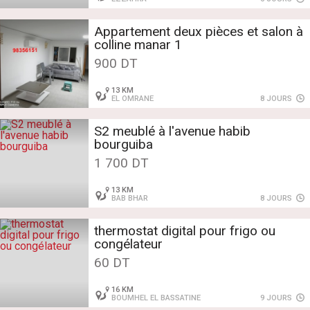
Appartement deux pièces et salon à
colline manar 1
900 DT
13 KM
EL OMRANE
8 JOURS
S2 meublé à l'avenue habib
bourguiba
1 700 DT
13 KM
BAB BHAR
8 JOURS
thermostat digital pour frigo ou
congélateur
60 DT
16 KM
BOUMHEL EL BASSATINE
9 JOURS