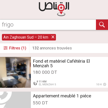
Ain Zaghouan Sud – 20 km
Filtres (1)
132
annonce
s
trouvée
s
Fond et matériel Cafétéria El
Menzah 5
180 000 DT
11 KM
EL MENZAH 5
10 H
Appartement meublé 1 piéce
550 DT