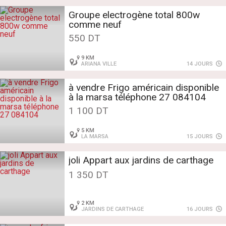
Groupe electrogène total 800w
comme neuf
550 DT
9 KM
ARIANA VILLE
14 JOURS
à vendre Frigo américain disponible
à la marsa téléphone 27 084104
1 100 DT
5 KM
LA MARSA
15 JOURS
joli Appart aux jardins de carthage
1 350 DT
2 KM
JARDINS DE CARTHAGE
16 JOURS