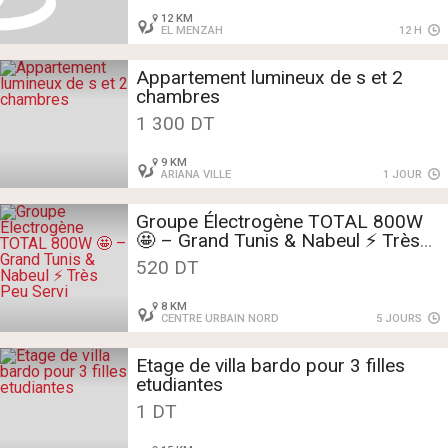
12 KM
EL MENZAH
12 H
Appartement lumineux de s et 2
chambres
1 300 DT
9 KM
ARIANA VILLE
1 JOUR
Groupe Électrogène TOTAL 800W
🤩 – Grand Tunis & Nabeul ⚡ Très
Peu Servi
520 DT
8 KM
CENTRE URBAIN NORD
5 JOURS
Etage de villa bardo pour 3 filles
etudiantes
1 DT