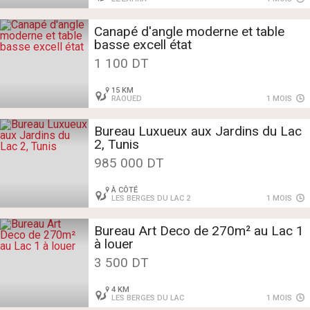
Canapé d'angle moderne et table
basse excell état
1 100 DT
15 KM
RAOUED
1 MOIS
Bureau Luxueux aux Jardins du Lac
2, Tunis
985 000 DT
À CÔTÉ
LES BERGES DU LAC 2
1 MOIS
Bureau Art Deco de 270m² au Lac 1
à louer
3 500 DT
4 KM
LES BERGES DU LAC
1 MOIS