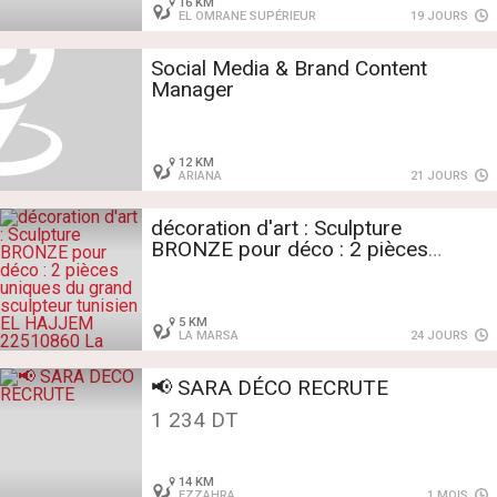
16 KM
EL OMRANE SUPÉRIEUR
19 JOURS
Social Media & Brand Content
Manager
12 KM
ARIANA
21 JOURS
décoration d'art : Sculpture
BRONZE pour déco : 2 pièces
uniques du grand sculpteur tunisien
EL HAJJEM 22510860 La marsa
5 KM
LA MARSA
24 JOURS
📢 SARA DÉCO RECRUTE
1 234 DT
14 KM
EZZAHRA
1 MOIS