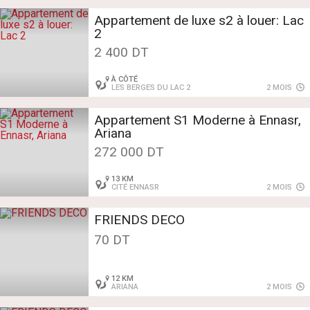
Appartement de luxe s2 à louer: Lac
2
2 400 DT
À CÔTÉ
LES BERGES DU LAC 2
2 MOIS
Appartement S1 Moderne à Ennasr,
Ariana
272 000 DT
13 KM
CITÉ ENNASR
2 MOIS
FRIENDS DECO
70 DT
12 KM
ARIANA
2 MOIS