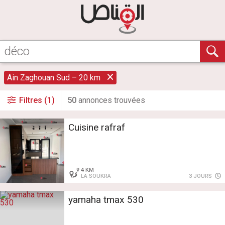
Ain Zaghouan Sud – 20 km
Filtres (1)
50
annonce
s
trouvée
s
Cuisine rafraf
4 KM
LA SOUKRA
3 JOURS
yamaha tmax 530