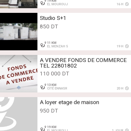
19 KM
EL MOUROUJ
16 H
Studio S+1
850 DT
11 KM
EL MENZAH 5
19 H
A VENDRE FONDS DE COMMERCE
TEL 22801802
110 000 DT
13 KM
CITÉ ENNASR
20 H
A loyer etage de maison
950 DT
19 KM
EL MOUROUJ
1 JOUR