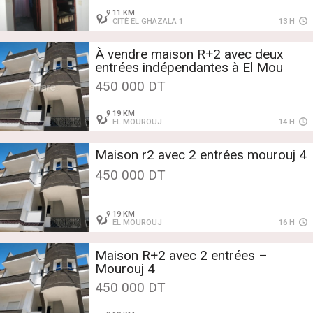
11 KM
CITÉ EL GHAZALA 1
13 H
À vendre maison R+2 avec deux
entrées indépendantes à El Mou
450 000 DT
19 KM
EL MOUROUJ
14 H
Maison r2 avec 2 entrées mourouj 4
450 000 DT
19 KM
EL MOUROUJ
16 H
Maison R+2 avec 2 entrées –
Mourouj 4
450 000 DT