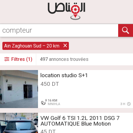
Ain Zaghouan Sud – 20 km
Filtres (1)
497
annonce
s
trouvée
s
location studio S+1
450 DT
16 KM
MNIHLA
3 H
VW Golf 6 TSI 1.2L 2011 DSG 7
AUTOMATIQUE Blue Motion
45 DT