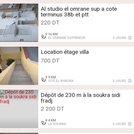
Al studio el omrane sup a cote
terminus 38b et ptt
220 DT
16 KM
EL OMRANE SUPÉRIEUR
2 JOURS
Location étage villa
700 DT
9 KM
CITÉ EL KHADRA
3 JOURS
Dépôt de 230 m à la soukra sidi
fradj
2 200 DT
4 KM
LA SOUKRA
3 JOURS