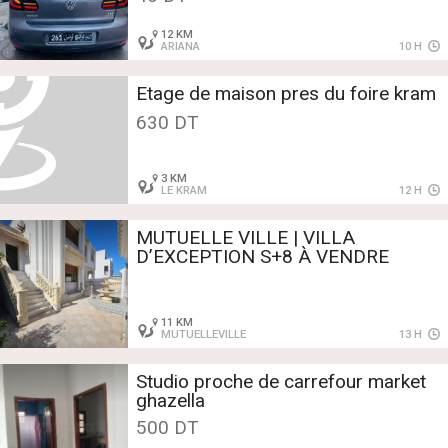
12 KM
ARIANA
10 H
Etage de maison pres du foire kram
630 DT
3 KM
LE KRAM
12 H
MUTUELLE VILLE | VILLA
D’EXCEPTION S+8 À VENDRE
11 KM
MUTUELLEVILLE
13 H
Studio proche de carrefour market
ghazella
500 DT