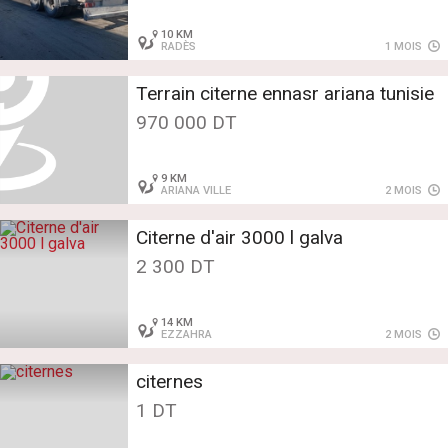
10 KM
RADÈS
1 MOIS
Terrain citerne ennasr ariana tunisie
970 000 DT
9 KM
ARIANA VILLE
2 MOIS
Citerne d'air 3000 l galva
2 300 DT
14 KM
EZZAHRA
2 MOIS
citernes
1 DT