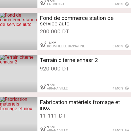
4 KM
LA SOUKRA
3 MOIS
Fond de commerce station de
service auto
200 000 DT
16 KM
BOUMHEL EL BASSATINE
3 MOIS
Terrain citerne ennasr 2
920 000 DT
9 KM
ARIANA VILLE
4 MOIS
Fabrication matériels fromage et
inox
11 111 DT
9 KM
ARIANA VILLE
6 MOIS