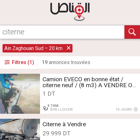
Ain Zaghouan Sud – 20 km
Filtres (1)
19
annonce
s
trouvée
s
Camion EVECO en bonne état /
citerne neuf / (8 m3) A VENDRE OU
A LOUER
1 DT
7 KM
BORJ LOUZIR
10 JOURS
Citerne à Vendre
29 999 DT