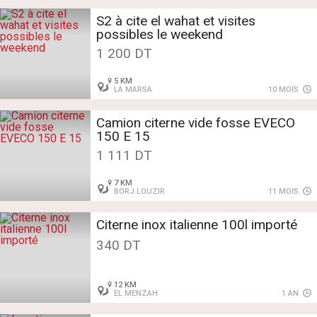
S2 à cite el wahat et visites
possibles le weekend
1 200 DT
5 KM
LA MARSA
10 MOIS
Camion citerne vide fosse EVECO
150 E 15
1 111 DT
7 KM
BORJ LOUZIR
11 MOIS
Citerne inox italienne 100l importé
340 DT
12 KM
EL MENZAH
1 AN