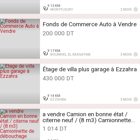
13 KM
MONTFLEURY
2 MOIS
Fonds de Commerce Auto à Vendre
200 000 DT
17 KM
BOUMHEL EL BASSATINE
3 MOIS
Étage de villa plus garage à Ezzahra
430 000 DT
14 KM
EZZAHRA
3 MOIS
a vendre Camion en bonne état /
citerne neuf / (8 m3) Camionnette
de débouchage
1 014 DT