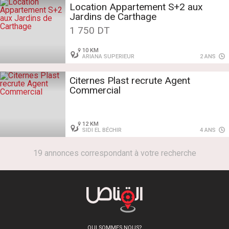
Location Appartement S+2 aux
Jardins de Carthage
1 750 DT
10 KM
ARIANA SUPERIEUR
2 ANS
Citernes Plast recrute Agent
Commercial
12 KM
SIDI EL BÉCHIR
4 ANS
19 annonces correspondant à votre recherche
QUI SOMMES NOUS?