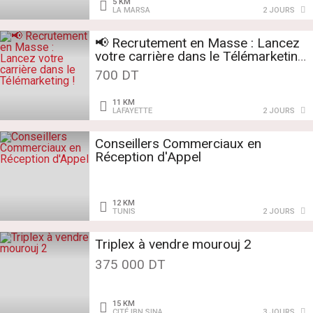
5 KM
LA MARSA
2 JOURS
📢 Recrutement en Masse : Lancez
votre carrière dans le Télémarketing
!
700 DT
11 KM
LAFAYETTE
2 JOURS
Conseillers Commerciaux en
Réception d'Appel
12 KM
TUNIS
2 JOURS
Triplex à vendre mourouj 2
375 000 DT
15 KM
CITÉ IBN SINA
3 JOURS