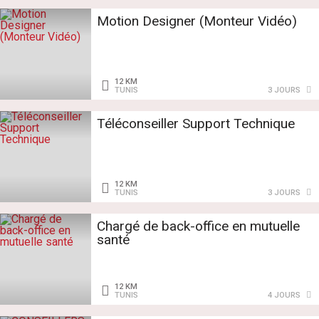
Motion Designer (Monteur Vidéo)
12 KM
TUNIS
3 JOURS
Téléconseiller Support Technique
12 KM
TUNIS
3 JOURS
Chargé de back-office en mutuelle
santé
12 KM
TUNIS
4 JOURS