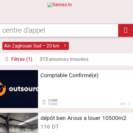
Ain Zaghouan Sud – 20 km
Filtres (1)
315
annonce
s
trouvée
s
Comptable Confirmé(e)
12 KM
TUNIS
5 H
dépôt ben Arous a louer 10500m2
116 DT