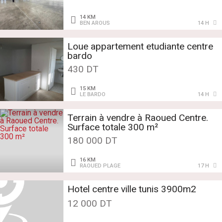
14 KM
BEN AROUS
14 H
Loue appartement etudiante centre
bardo
430 DT
15 KM
LE BARDO
14 H
Terrain à vendre à Raoued Centre.
Surface totale 300 m²
180 000 DT
16 KM
RAOUED PLAGE
17 H
Hotel centre ville tunis 3900m2
12 000 DT