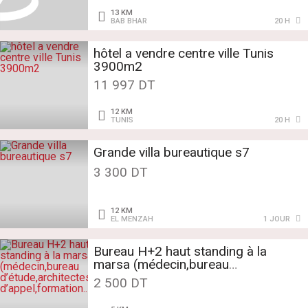
13 KM
BAB BHAR
20 H
hôtel a vendre centre ville Tunis
3900m2
11 997 DT
12 KM
TUNIS
20 H
Grande villa bureautique s7
3 300 DT
12 KM
EL MENZAH
1 JOUR
Bureau H+2 haut standing à la
marsa (médecin,bureau
d’étude,architectes,centre
2 500 DT
d’appel,formation..