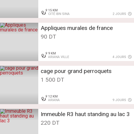
15 KM
CITÉ IBN SINA
2 JOURS
Appliques murales de france
90 DT
9 KM
ARIANA VILLE
4 JOURS
cage pour grand perroquets
1 500 DT
12 KM
ARIANA
9 JOURS
Immeuble R3 haut standing au lac 3
220 DT