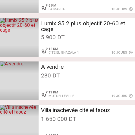
6 KM
LA MARSA
10 JOURS
Lumix S5 2 plus objectif 20-60 et
cage
5 900 DT
12 KM
CITÉ EL GHAZALA 1
10 JOURS
A vendre
280 DT
11 KM
MUTUELLEVILLE
19 JOURS
Villa inachevée cité el faouz
1 650 000 DT