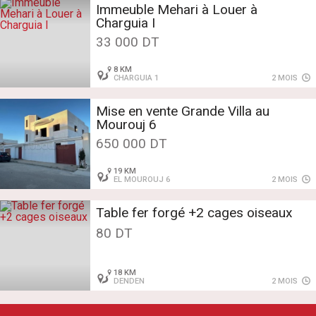
Immeuble Mehari à Louer à
Charguia I
33 000 DT
8 KM
CHARGUIA 1
2 MOIS
Mise en vente Grande Villa au
Mourouj 6
650 000 DT
19 KM
EL MOUROUJ 6
2 MOIS
Table fer forgé +2 cages oiseaux
80 DT
18 KM
DENDEN
2 MOIS