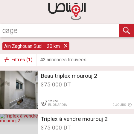
Ain Zaghouan Sud – 20 km
Filtres (1)
42
annonce
s
trouvée
s
Beau triplex mourouj 2
375 000 DT
12 KM
EL OUARDIA
2 JOURS
Triplex à vendre mourouj 2
375 000 DT