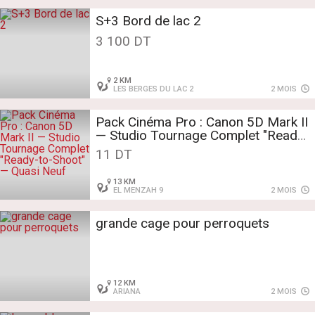
S+3 Bord de lac 2
3 100 DT
2 KM
LES BERGES DU LAC 2
2 MOIS
Pack Cinéma Pro : Canon 5D Mark II
— Studio Tournage Complet "Ready-
to-Shoot" — Quasi Neuf
11 DT
13 KM
EL MENZAH 9
2 MOIS
grande cage pour perroquets
12 KM
ARIANA
2 MOIS