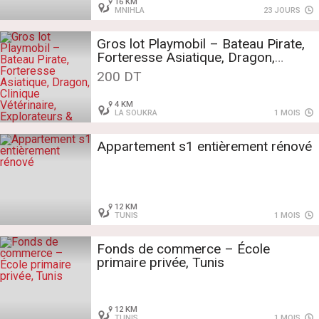
16 KM
MNIHLA
23 JOURS
Gros lot Playmobil – Bateau Pirate,
Forteresse Asiatique, Dragon,
Clinique Vétérinaire, Explorateurs &
200 DT
Dinosaures
4 KM
LA SOUKRA
1 MOIS
Appartement s1 entièrement rénové
12 KM
TUNIS
1 MOIS
Fonds de commerce – École
primaire privée, Tunis
12 KM
TUNIS
1 MOIS