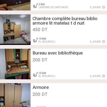
2 KM
JARDINS DE CARTHAGE
5 JOURS
Chambre complète bureau biblio
armoire lit matelas t d nuit
450 DT
19 KM
EL MOUROUJ
6 JOURS
Bureau avec bibliothèque
200 DT
19 KM
EL MOUROUJ
6 JOURS
Armoire
200 DT