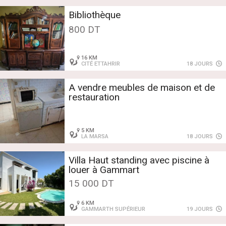
Bibliothèque
800 DT
16 KM
CITÉ ETTAHRIR
18 JOURS
A vendre meubles de maison et de
restauration
5 KM
LA MARSA
18 JOURS
Villa Haut standing avec piscine à
louer à Gammart
15 000 DT
6 KM
GAMMARTH SUPÉRIEUR
19 JOURS