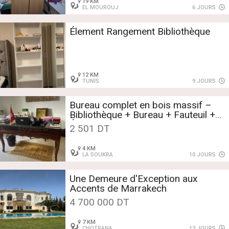
19 KM
EL MOUROUJ
6 JOURS
Élement Rangement Bibliothèque
12 KM
TUNIS
9 JOURS
Bureau complet en bois massif –
Bibliothèque + Bureau + Fauteuil +
Étagère offerte
2 501 DT
4 KM
LA SOUKRA
10 JOURS
Une Demeure d'Exception aux
Accents de Marrakech
4 700 000 DT
7 KM
CHOTRANA
13 JOURS