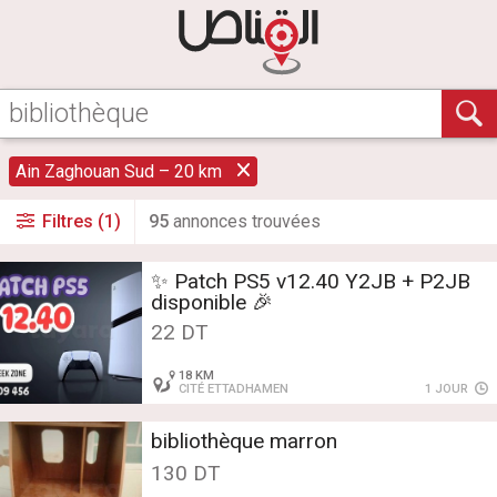
Ain Zaghouan Sud – 20 km
Filtres (1)
95
annonce
s
trouvée
s
✨️️ Patch PS5 v12.40 Y2JB + P2JB
disponible 🎉
22 DT
18 KM
CITÉ ETTADHAMEN
1 JOUR
bibliothèque marron
130 DT