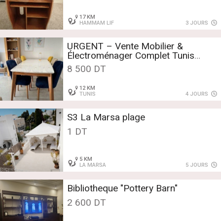
17 KM
HAMMAM LIF
3 JOURS
URGENT – Vente Mobilier &
Électroménager Complet Tunis
(Cause Déménagement) – 8500 DT
8 500 DT
12 KM
TUNIS
4 JOURS
S3 La Marsa plage
1 DT
5 KM
LA MARSA
5 JOURS
Bibliotheque "Pottery Barn"
2 600 DT