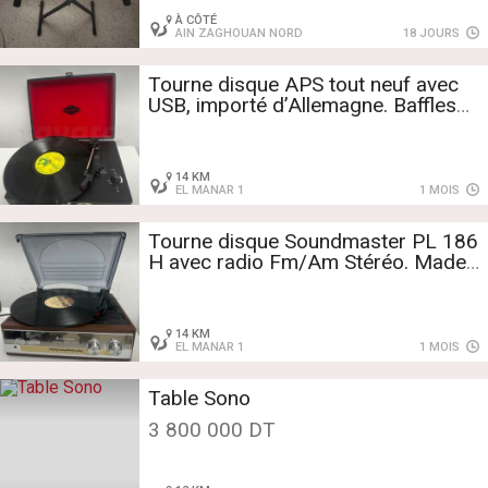
À CÔTÉ
AIN ZAGHOUAN NORD
18 JOURS
Tourne disque APS tout neuf avec
USB, importé d’Allemagne. Baffles
incorporés et bonne sonorisation.
Tel: 28750720
14 KM
EL MANAR 1
1 MOIS
Tourne disque Soundmaster PL 186
H avec radio Fm/Am Stéréo. Made
in Germany Neuf. Tel: 28750720
14 KM
EL MANAR 1
1 MOIS
Table Sono
3 800 000 DT