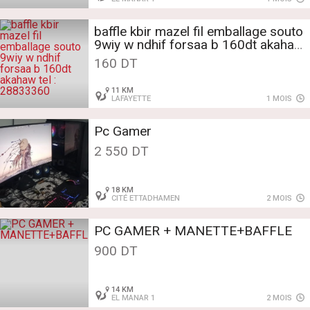
baffle kbir mazel fil emballage souto
9wiy w ndhif forsaa b 160dt akahaw
160 DT
11 KM
LAFAYETTE
1 MOIS
Pc Gamer
2 550 DT
18 KM
CITÉ ETTADHAMEN
2 MOIS
PC GAMER + MANETTE+BAFFLE
900 DT
14 KM
EL MANAR 1
2 MOIS