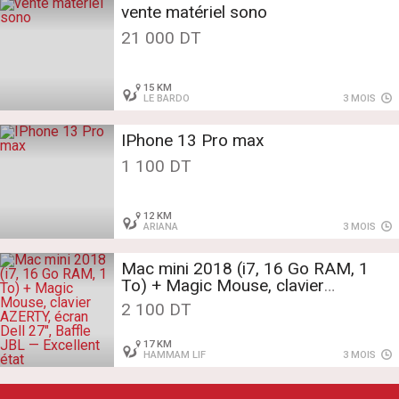
vente matériel sono
21 000 DT
15 KM
LE BARDO
3 MOIS
IPhone 13 Pro max
1 100 DT
12 KM
ARIANA
3 MOIS
Mac mini 2018 (i7, 16 Go RAM, 1
To) + Magic Mouse, clavier
AZERTY, écran Dell 27", Baffle JBL
2 100 DT
— Excellent état
17 KM
HAMMAM LIF
3 MOIS