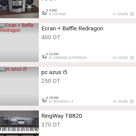
3 KM
EL AOUINA
11 JOURS
Ecran + Baffle Redragon
400 DT
16 KM
EL OMRANE SUPÉRIEUR
13 JOURS
pc azus i5
250 DT
18 KM
EL MOUROUJ 4
14 JOURS
RingWay TB820
370 DT