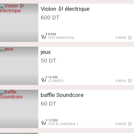
Violon 🎻 électrique
600 DT
8 KM
CITÉ ENNOUZHA
2 MOIS
jeux
50 DT
16 KM
LE BARDO
3 MOIS
baffle Soundcore
60 DT
12 KM
CITÉ EL GHAZALA 1
3 MOIS