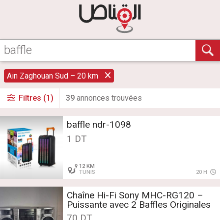
Ain Zaghouan Sud – 20 km
Filtres (1)
39
annonce
s
trouvée
s
baffle ndr-1098
1 DT
12 KM
TUNIS
20 H
Chaîne Hi-Fi Sony MHC-RG120 –
Puissante avec 2 Baffles Originales
70 DT