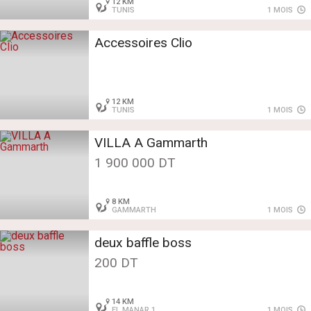
12 KM
TUNIS
1 MOIS
Accessoires Clio
12 KM
TUNIS
1 MOIS
VILLA A Gammarth
1 900 000 DT
8 KM
GAMMARTH
1 MOIS
deux baffle boss
200 DT
14 KM
EL MANAR 1
1 MOIS