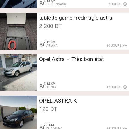
13 KM
CITÉ ENNASR
2 JOURS
tablette gamer redmagic astra
2 200 DT
12 KM
ARIANA
10 JOURS
Opel Astra – Très bon état
12 KM
TUNIS
12 JOURS
OPEL ASTRA K
123 DT
3 KM
EL AOUINA
12 JOURS