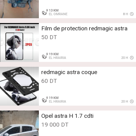
13 KM
EL OMRANE
8 H
Film de protection redmagic astra
50 DT
19 KM
EL HRAIRIA
20 H
redmagic astra coque
60 DT
19 KM
EL HRAIRIA
20 H
Opel astra H 1.7 cdti
19 000 DT