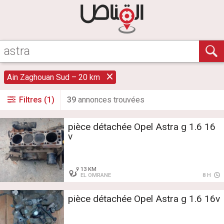
Ain Zaghouan Sud – 20 km
Filtres (1)
39
annonce
s
trouvée
s
pièce détachée Opel Astra g 1.6 16
v
13 KM
EL OMRANE
8 H
pièce détachée Opel Astra g 1.6 16v