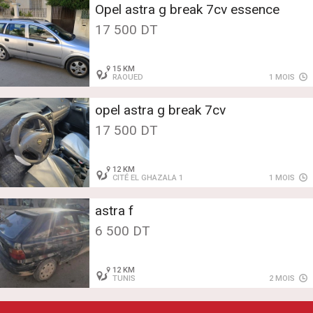
Opel astra g break 7cv essence
17 500 DT
15 KM
RAOUED
1 MOIS
opel astra g break 7cv
17 500 DT
12 KM
CITÉ EL GHAZALA 1
1 MOIS
astra f
6 500 DT
12 KM
TUNIS
2 MOIS