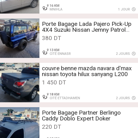
16 KM
MNIHLA
1 JOUR
Porte Bagage Lada Pajero Pick-Up
4X4 Suzuki Nissan Jemny Patrol
Toyota LG
380 DT
13 KM
CITÉ ENNASR
2 JOURS
couvre benne mazda navara d'max
nissan toyota hilux sanyang L200
1 450 DT
18 KM
CITÉ ETTADHAMEN
2 JOURS
Porte Bagage Partner Berlingo
Caddy Doblo Expert Doker
220 DT