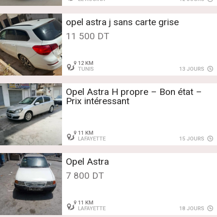
opel astra j sans carte grise
11 500 DT
12 KM
TUNIS
13 JOURS
Opel Astra H propre – Bon état –
Prix intéressant
11 KM
LAFAYETTE
15 JOURS
Opel Astra
7 800 DT
11 KM
LAFAYETTE
18 JOURS