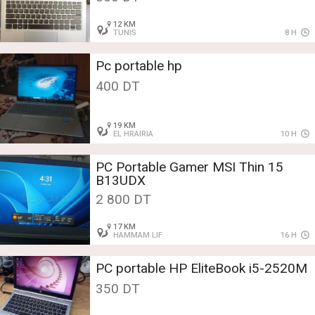
12 KM
TUNIS
8 H
Pc portable hp
400 DT
19 KM
EL HRAIRIA
10 H
PC Portable Gamer MSI Thin 15
B13UDX
2 800 DT
17 KM
HAMMAM LIF
16 H
PC portable HP EliteBook i5-2520M
350 DT