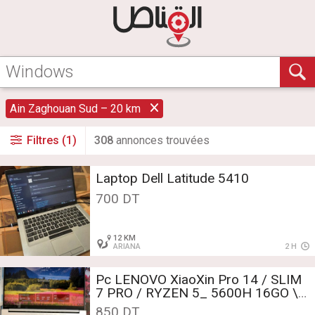
Ain Zaghouan Sud – 20 km
Filtres (1)
308
annonce
s
trouvée
s
Laptop Dell Latitude 5410
700 DT
12 KM
ARIANA
2 H
Pc LENOVO XiaoXin Pro 14 / SLIM
7 PRO / RYZEN 5_ 5600H 16GO \
512GO
850 DT