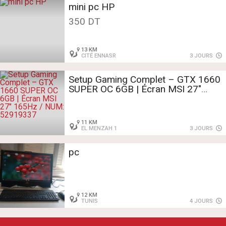
mini pc HP
350 DT
13 KM
CITÉ ENNASR
3 JOURS
Setup Gaming Complet – GTX 1660
SUPER OC 6GB | Écran MSI 27"
165Hz / NUM: 52919337
11 KM
EL MENZAH 1
3 JOURS
pc
12 KM
TUNIS
4 JOURS