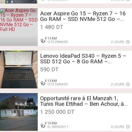
Acer Aspire Go 15 – Ryzen 7 – 16
Go RAM – SSD NVMe 512 Go –
Full HD
1 480 DT
13 KM
CITÉ ENNASR
2 JOURS
Lenovo IdeaPad S340 – Ryzen 5 –
SSD 512 Go – 8 Go RAM –
Excellent état
590 DT
13 KM
CITÉ ENNASR
2 JOURS
Opportunité rare à El Manzah 1,
Tunis Rue Ettihad – Ben Achour, à
proximité du Stade d’El Manzah
1 250 000 DT
10 KM
EL MENZAH 1
3 JOURS