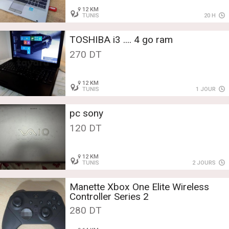
12 KM
TUNIS
20 H
TOSHIBA i3 .... 4 go ram
270 DT
12 KM
TUNIS
1 JOUR
pc sony
120 DT
12 KM
TUNIS
2 JOURS
Manette Xbox One Elite Wireless
Controller Series 2
280 DT