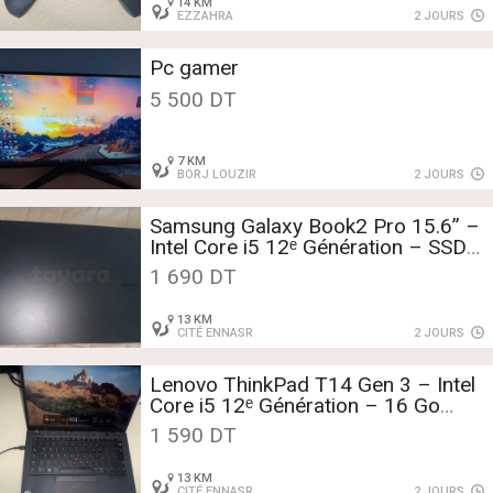
14 KM
EZZAHRA
2 JOURS
Pc gamer
5 500 DT
7 KM
BORJ LOUZIR
2 JOURS
Samsung Galaxy Book2 Pro 15.6” –
Intel Core i5 12ᵉ Génération – SSD
NVMe – Très bon état
1 690 DT
13 KM
CITÉ ENNASR
2 JOURS
Lenovo ThinkPad T14 Gen 3 – Intel
Core i5 12ᵉ Génération – 16 Go
RAM – SSD NVMe 512 Go
1 590 DT
13 KM
CITÉ ENNASR
2 JOURS