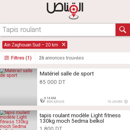
Ain Zaghouan Sud – 20 km
Filtres (1)
26
annonce
s
trouvée
s
Matériel salle de sport
85 000 DT
14 KM
BEN AROUS
10 JOURS
tapis roulant modèle Light fitness
130kg moch 5edma belkol
1 800 DT