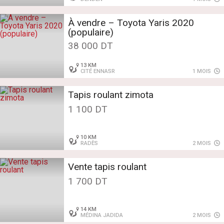
À vendre – Toyota Yaris 2020
(populaire)
38 000 DT
13 KM
CITÉ ENNASR
1 MOIS
Tapis roulant zimota
1 100 DT
10 KM
RADÈS
2 MOIS
Vente tapis roulant
1 700 DT
14 KM
MÉDINA JADIDA
2 MOIS