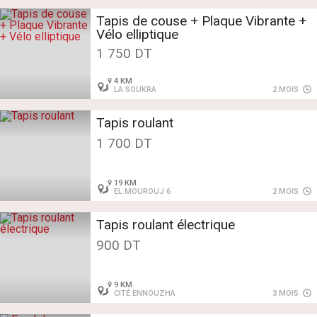
Tapis de couse + Plaque Vibrante +
Vélo elliptique
1 750 DT
4 KM
LA SOUKRA
2 MOIS
Tapis roulant
1 700 DT
19 KM
EL MOUROUJ 6
2 MOIS
Tapis roulant électrique
900 DT
9 KM
CITÉ ENNOUZHA
3 MOIS