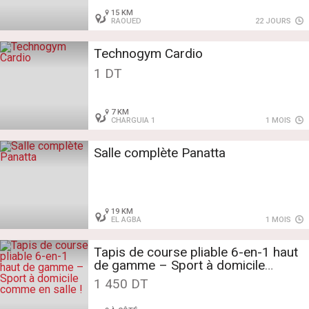
15 KM
RAOUED
22 JOURS
Technogym Cardio
1 DT
7 KM
CHARGUIA 1
1 MOIS
Salle complète Panatta
19 KM
EL AGBA
1 MOIS
Tapis de course pliable 6-en-1 haut
de gamme – Sport à domicile
comme en salle !
1 450 DT