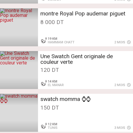
montre Royal Pop audemar piguet
8 000 DT
19 KM
HAMMAM CHATT
2 MOIS
Une Swatch Gent originale de
couleur verte
120 DT
14 KM
EL MANAR
2 MOIS
swatch momma ⌚️⌚️
150 DT
12 KM
TUNIS
3 MOIS