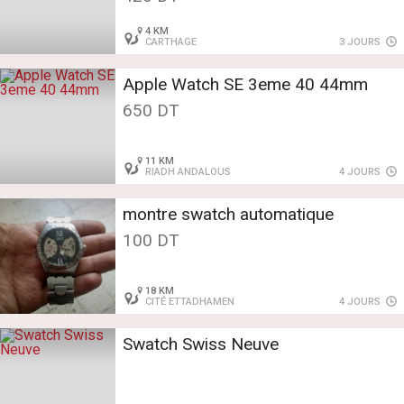
4 KM
CARTHAGE
3 JOURS
Apple Watch SE 3eme 40 44mm
650 DT
11 KM
RIADH ANDALOUS
4 JOURS
montre swatch automatique
100 DT
18 KM
CITÉ ETTADHAMEN
4 JOURS
Swatch Swiss Neuve