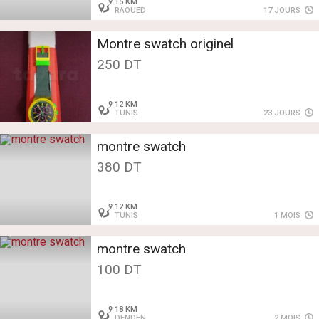
15 KM
RAOUED
17 JOURS
Montre swatch originel
250 DT
12 KM
TUNIS
23 JOURS
montre swatch
380 DT
12 KM
TUNIS
1 MOIS
montre swatch
100 DT
18 KM
DENDEN
2 MOIS