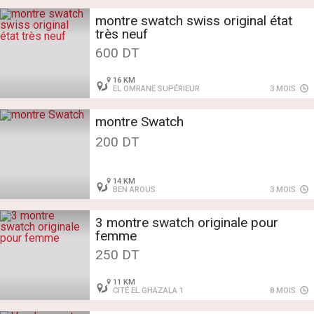
montre swatch swiss original état
très neuf
600 DT
16 KM
EL OMRANE SUPÉRIEUR
3 MOIS
montre Swatch
200 DT
14 KM
BEN AROUS
3 MOIS
3 montre swatch originale pour
femme
250 DT
11 KM
CITÉ EL GHAZALA 1
8 MOIS