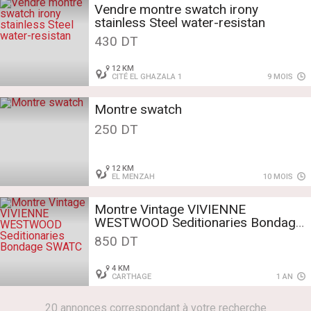
Vendre montre swatch irony
stainless Steel water-resistan
430 DT
12 KM
CITÉ EL GHAZALA 1
9 MOIS
Montre swatch
250 DT
12 KM
EL MENZAH
10 MOIS
Montre Vintage VIVIENNE
WESTWOOD Seditionaries Bondage
SWATC
850 DT
4 KM
CARTHAGE
1 AN
20 annonces correspondant à votre recherche