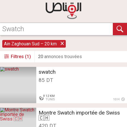
Ain Zaghouan Sud – 20 km
Filtres (1)
20
annonce
s
trouvée
s
swatch
85 DT
12 KM
TUNIS
10 H
Montre Swatch importée de Swiss
🇨🇭
420 DT