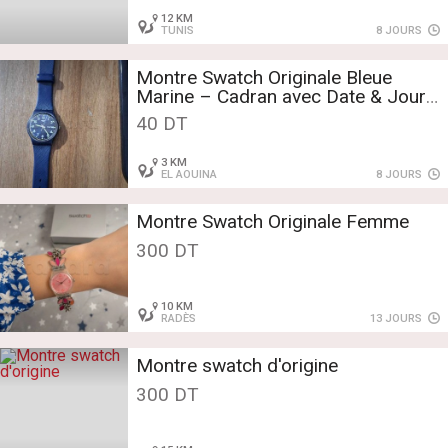
12 KM
TUNIS
8 JOURS
Montre Swatch Originale Bleue
Marine – Cadran avec Date & Jour
– Très bon état
40 DT
3 KM
EL AOUINA
8 JOURS
Montre Swatch Originale Femme
300 DT
10 KM
RADÈS
13 JOURS
Montre swatch d'origine
300 DT