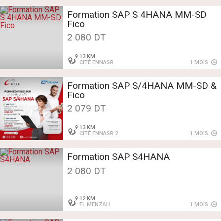
Formation SAP S 4HANA MM-SD
Fico
2 080 DT
13 KM
CITÉ ENNASR
1 MOIS
Formation SAP S/4HANA MM-SD &
Fico
2 079 DT
13 KM
CITÉ ENNASR 2
1 MOIS
Formation SAP S4HANA
2 080 DT
12 KM
EL MENZAH
1 MOIS