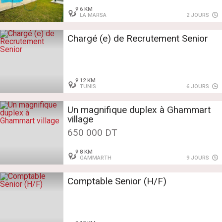
6 KM
LA MARSA
2 JOURS
Chargé (e) de Recrutement Senior
12 KM
TUNIS
6 JOURS
Un magnifique duplex à Ghammart
village
650 000 DT
8 KM
GAMMARTH
9 JOURS
Comptable Senior (H/F)