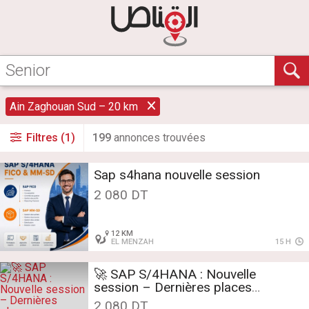
Ain Zaghouan Sud – 20 km
Filtres (1)
199
annonce
s
trouvée
s
Sap s4hana nouvelle session
2 080 DT
12 KM
EL MENZAH
15 H
🚀 SAP S/4HANA : Nouvelle
session – Dernières places
disponibles !
2 080 DT