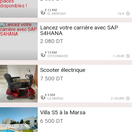
12 KM
EL MENZAH
16 H
Lancez votre carrière avec SAP
S4HANA
2 080 DT
13 KM
CITÉ ENNASR
1 JOUR
Scooter électrique
7 500 DT
5 KM
LA MARSA
2 JOURS
Villa S5 à la Marsa
6 500 DT