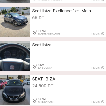
Seat Ibiza Exellence 1er. Main
66 DT
11 KM
RIADH ANDALOUS
1 MOIS
Seat Ibiza
4 KM
LA SOUKRA
1 MOIS
SEAT IBIZA
24 500 DT
13 KM
CITÉ ENNASR
1 MOIS