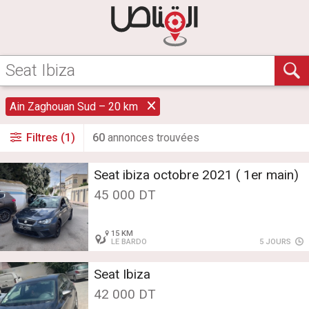
Ain Zaghouan Sud – 20 km
Filtres (1)
60
annonce
s
trouvée
s
Seat ibiza octobre 2021 ( 1er main)
45 000 DT
15 KM
LE BARDO
5 JOURS
Seat Ibiza
42 000 DT