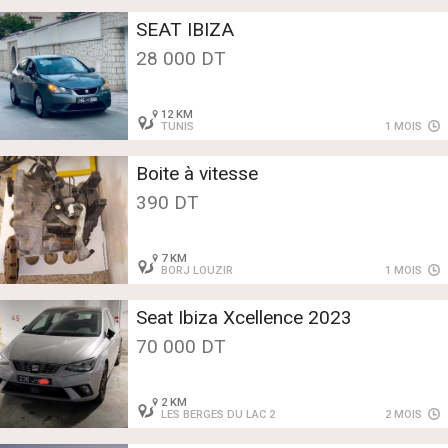
SEAT IBIZA
28 000 DT
12 KM
TUNIS
1 MOIS
Boite à vitesse
390 DT
7 KM
BORJ LOUZIR
1 MOIS
Seat Ibiza Xcellence 2023
70 000 DT
2 KM
LES BERGES DU LAC 2
2 MOIS