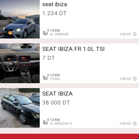
seat ibiza
1 234 DT
13 KM
EL OMRANE
2 MOIS
SEAT IBIZA FR 1.0L TSI
7 DT
12 KM
TUNIS
2 MOIS
SEAT IBIZA
38 000 DT
13 KM
EL MENZAH 9
2 MOIS