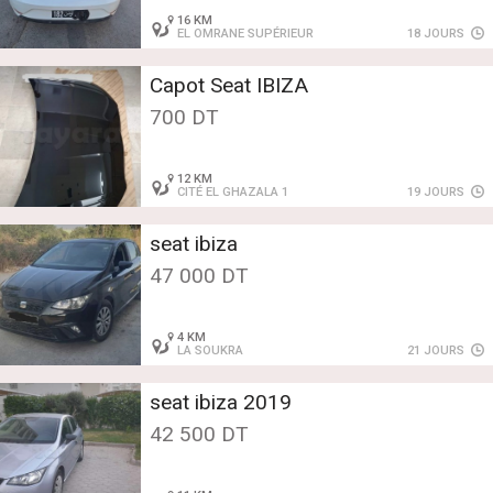
16 KM
EL OMRANE SUPÉRIEUR
18 JOURS
Capot Seat IBIZA
700 DT
12 KM
CITÉ EL GHAZALA 1
19 JOURS
seat ibiza
47 000 DT
4 KM
LA SOUKRA
21 JOURS
seat ibiza 2019
42 500 DT