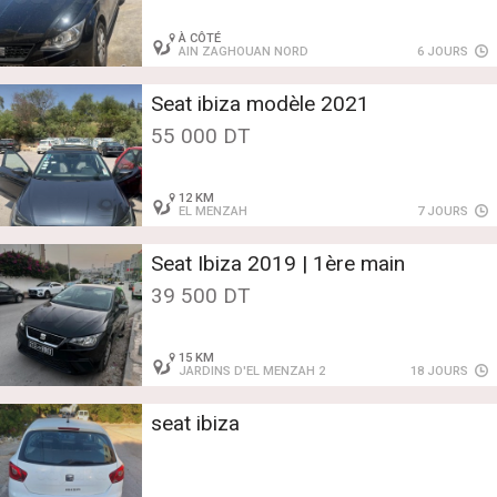
À CÔTÉ
AIN ZAGHOUAN NORD
6 JOURS
Seat ibiza modèle 2021
55 000 DT
12 KM
EL MENZAH
7 JOURS
Seat Ibiza 2019 | 1ère main
39 500 DT
15 KM
JARDINS D'EL MENZAH 2
18 JOURS
seat ibiza