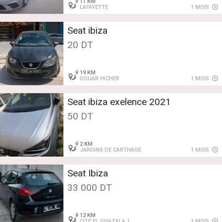
11 KM
LAFAYETTE
1 MOIS
Seat ibiza
20 DT
19 KM
DOUAR HICHER
1 MOIS
Seat ibiza exelence 2021
50 DT
2 KM
JARDINS DE CARTHAGE
1 MOIS
Seat Ibiza
33 000 DT
12 KM
CITÉ EL GHAZALA 1
1 MOIS