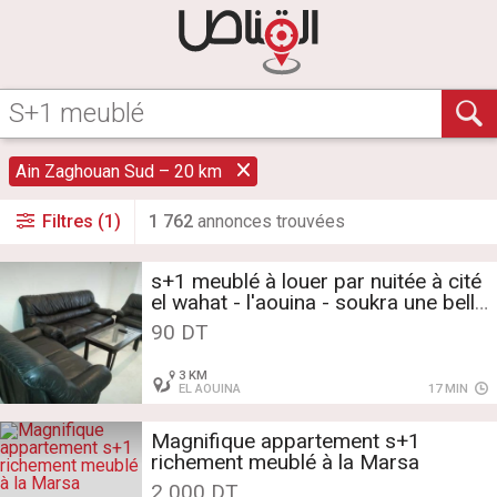
Ain Zaghouan Sud – 20 km
Filtres (1)
1 762
annonce
s
trouvée
s
s+1 meublé à louer par nuitée à cité
el wahat - l'aouina - soukra une belle
90 DT
3 KM
EL AOUINA
17 MIN
Magnifique appartement s+1
richement meublé à la Marsa
2 000 DT