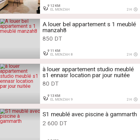
12 KM
EL MENZAH
2 H
A louer bel appartement s 1 meublé
manzah8
850 DT
11 KM
EL MENZAH 8
2 H
à louer appartement studio meublé
s1 ennasr location par jour nuitée
80 DT
13 KM
EL MENZAH 9
2 H
S1 meublé avec piscine à gammarth
2 600 DT