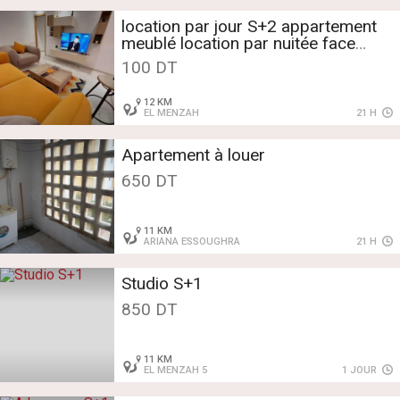
location par jour S+2 appartement
meublé location par nuitée face
monoprix S+1 ennasr
100 DT
12 KM
s1 s2 S+1
EL MENZAH
21 H
Apartement à louer
650 DT
11 KM
ARIANA ESSOUGHRA
21 H
Studio S+1
850 DT
11 KM
EL MENZAH 5
1 JOUR