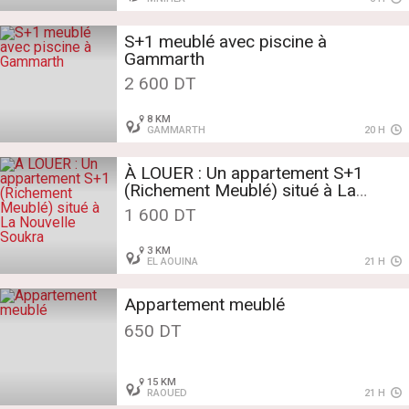
S+1 meublé avec piscine à
Gammarth
2 600 DT
8 KM
GAMMARTH
20 H
À LOUER : Un appartement S+1
(Richement Meublé) situé à La
Nouvelle Soukra
1 600 DT
3 KM
EL AOUINA
21 H
Appartement meublé
650 DT
15 KM
RAOUED
21 H