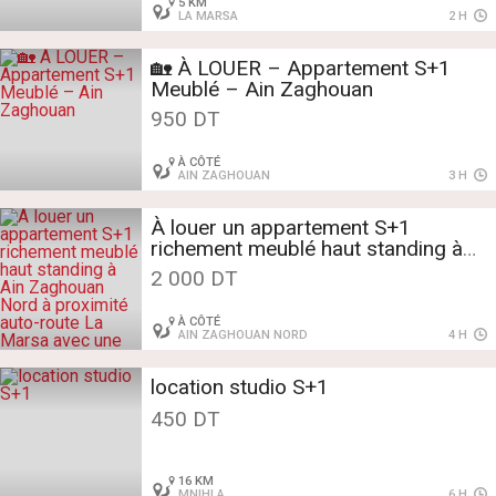
5 KM
LA MARSA
2 H
🏡 À LOUER – Appartement S+1
Meublé – Ain Zaghouan
950 DT
À CÔTÉ
AIN ZAGHOUAN
3 H
À louer un appartement S+1
richement meublé haut standing à
Ain Zaghouan Nord à proximité
2 000 DT
auto-route La Marsa avec une place
de parking au sous-sol .
À CÔTÉ
AIN ZAGHOUAN NORD
4 H
location studio S+1
450 DT
16 KM
MNIHLA
6 H