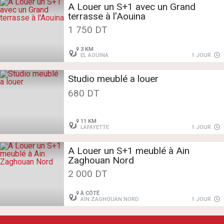
A Louer un S+1 avec un Grand
terrasse à l'Aouina
1 750 DT
3 KM
EL AOUINA
1 JOUR
Studio meublé a louer
680 DT
11 KM
LAFAYETTE
1 JOUR
A Louer un S+1 meublé à Ain
Zaghouan Nord
2 000 DT
À CÔTÉ
AIN ZAGHOUAN NORD
1 JOUR