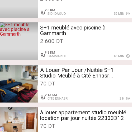
3 KM
SIDI DAOUD
32 MIN
S+1 meublé avec piscine à
Gammarth
2 600 DT
8 KM
GAMMARTH
48 MIN
A Louer Par Jour /Nuitée S+1
Studio Meublé à Cité Ennasr
58309017
70 DT
13 KM
CITÉ ENNASR
2 H
à louer appartement studio meublé
location par jour nuitée 22333312
70 DT