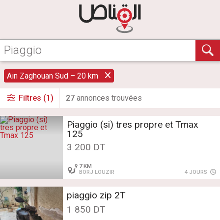
Ain Zaghouan Sud – 20 km
Filtres (1)
27
annonce
s
trouvée
s
Piaggio (si) tres propre et Tmax
125
3 200 DT
7 KM
BORJ LOUZIR
4 JOURS
piaggio zip 2T
1 850 DT