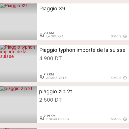
Piaggio X9
4 KM
LA SOUKRA
3 MOIS
Piaggio typhon importé de la suisse
4 900 DT
9 KM
ARIANA VILLE
4 MOIS
piaggio zip 2t
2 500 DT
19 KM
DOUAR HICHER
5 MOIS