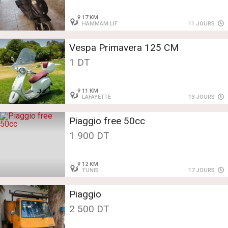
17 KM
HAMMAM LIF
11 JOURS
Vespa Primavera 125 CM
1 DT
11 KM
LAFAYETTE
13 JOURS
Piaggio free 50cc
1 900 DT
12 KM
TUNIS
17 JOURS
Piaggio
2 500 DT