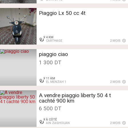
Piaggio Lx 50 cc 4t
4 KM
CARTHAGE
2 MOIS
piaggio ciao
1 300 DT
11 KM
EL MENZAH 1
2 MOIS
A vendre piaggio liberty 50 4 t
cachté 900 km
6 500 DT
À CÔTÉ
AIN ZAGHOUAN
2 MOIS