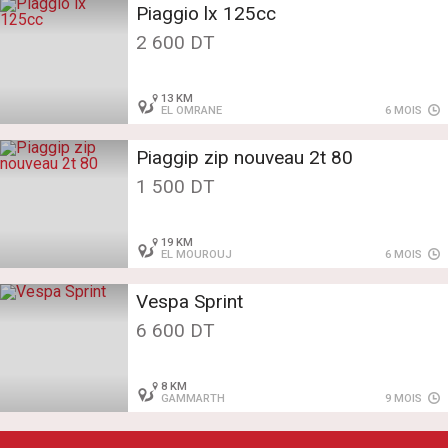
Piaggio lx 125cc
2 600 DT
13 KM
EL OMRANE
6 MOIS
Piaggip zip nouveau 2t 80
1 500 DT
19 KM
EL MOUROUJ
6 MOIS
Vespa Sprint
6 600 DT
8 KM
GAMMARTH
9 MOIS