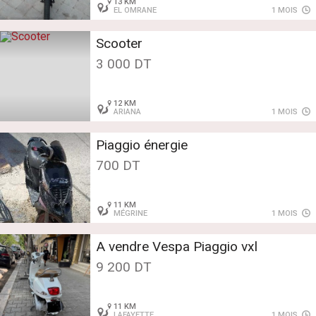
13 KM
EL OMRANE
1 MOIS
Scooter
3 000 DT
12 KM
ARIANA
1 MOIS
Piaggio énergie
700 DT
11 KM
MÉGRINE
1 MOIS
A vendre Vespa Piaggio vxl
9 200 DT
11 KM
LAFAYETTE
1 MOIS