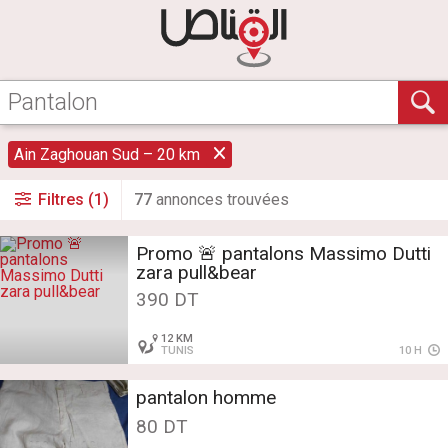
Ain Zaghouan Sud – 20 km
Filtres (1)
77
annonce
s
trouvée
s
Promo 🚨 pantalons Massimo Dutti
zara pull&bear
390 DT
12 KM
TUNIS
10 H
pantalon homme
80 DT