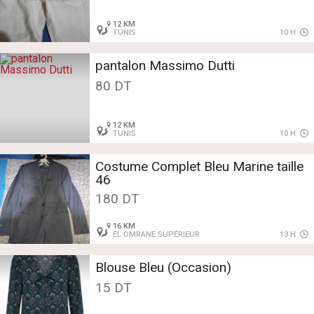
12 KM
TUNIS
10 H
pantalon Massimo Dutti
80 DT
12 KM
TUNIS
10 H
Costume Complet Bleu Marine taille
46
180 DT
16 KM
EL OMRANE SUPÉRIEUR
13 H
Blouse Bleu (Occasion)
15 DT