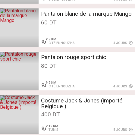
Pantalon blanc de la marque Mango
60 DT
9 KM
CITÉ ENNOUZHA
4 JOURS
Pantalon rouge sport chic
80 DT
9 KM
CITÉ ENNOUZHA
4 JOURS
Costume Jack & Jones (importé
Belgique )
400 DT
12 KM
TUNIS
5 JOURS