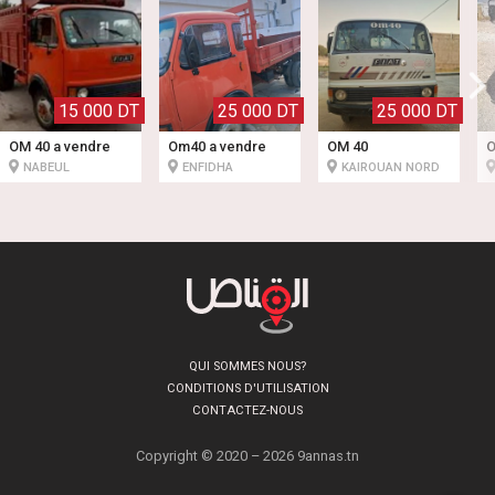
15 000 DT
25 000 DT
25 000 DT
OM 40 a vendre
Om40 a vendre
OM 40
O
NABEUL
ENFIDHA
KAIROUAN NORD
QUI SOMMES NOUS?
CONDITIONS D'UTILISATION
CONTACTEZ-NOUS
Copyright © 2020 – 2026 9annas.tn