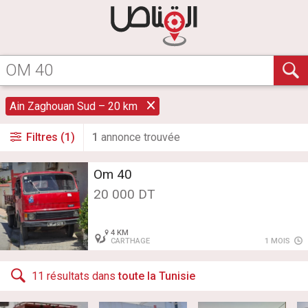
Ain Zaghouan Sud – 20 km
Filtres (1)
1
annonce
trouvée
Om 40
20 000 DT
4 KM
CARTHAGE
1 MOIS
11 résultats dans
toute la Tunisie