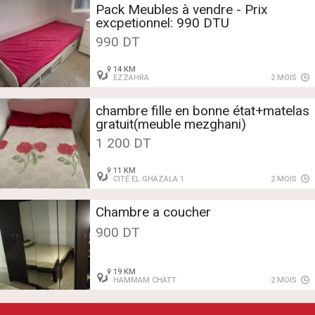
Pack Meubles à vendre - Prix
excpetionnel: 990 DTU
990 DT
14 KM
EZZAHRA
2 MOIS
chambre fille en bonne état+matelas
gratuit(meuble mezghani)
1 200 DT
11 KM
CITÉ EL GHAZALA 1
2 MOIS
Chambre a coucher
900 DT
19 KM
HAMMAM CHATT
2 MOIS