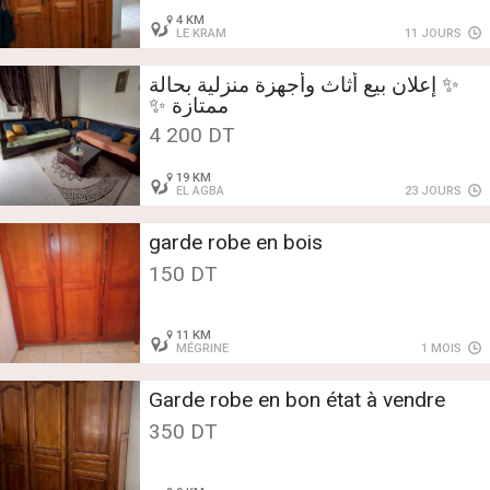
4 KM
LE KRAM
11 JOURS
✨ إعلان بيع أثاث وأجهزة منزلية بحالة
ممتازة ✨
4 200 DT
19 KM
EL AGBA
23 JOURS
garde robe en bois
150 DT
11 KM
MÉGRINE
1 MOIS
Garde robe en bon état à vendre
350 DT