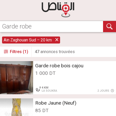
Ain Zaghouan Sud – 20 km
Filtres (1)
47
annonce
s
trouvée
s
Garde robe bois cajou
1 000 DT
4 KM
LA SOUKRA
2 JOURS
Robe Jaune (Neuf)
85 DT