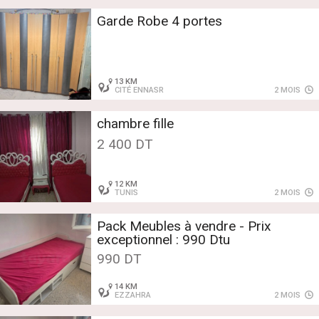
Garde Robe 4 portes
13 KM
CITÉ ENNASR
2 MOIS
chambre fille
2 400 DT
12 KM
TUNIS
2 MOIS
Pack Meubles à vendre - Prix
exceptionnel : 990 Dtu
990 DT
14 KM
EZZAHRA
2 MOIS