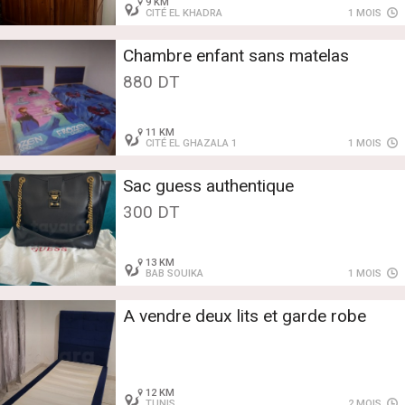
9 KM
CITÉ EL KHADRA
1 MOIS
Chambre enfant sans matelas
880 DT
11 KM
CITÉ EL GHAZALA 1
1 MOIS
Sac guess authentique
300 DT
13 KM
BAB SOUIKA
1 MOIS
A vendre deux lits et garde robe
12 KM
TUNIS
2 MOIS