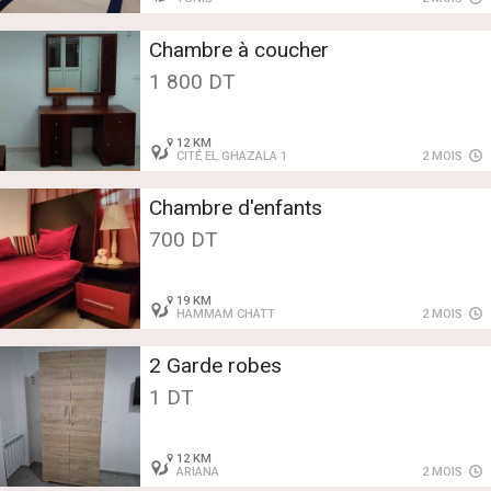
Chambre à coucher
1 800 DT
12 KM
CITÉ EL GHAZALA 1
2 MOIS
Chambre d'enfants
700 DT
19 KM
HAMMAM CHATT
2 MOIS
2 Garde robes
1 DT
12 KM
ARIANA
2 MOIS