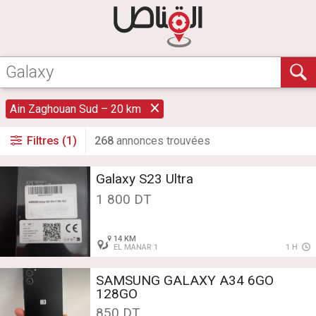
Ain Zaghouan Sud – 20 km
Filtres (1)
268
annonce
s
trouvée
s
Galaxy S23 Ultra
1 800 DT
14 KM
EL MANAR 1
1 H
SAMSUNG GALAXY A34 6GO
128GO
850 DT