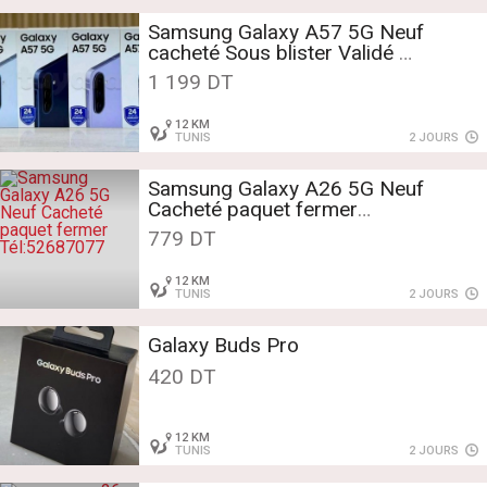
Samsung Galaxy A57 5G Neuf
cacheté Sous blister Validé
Tél:52687077
1 199 DT
12 KM
TUNIS
2 JOURS
Samsung Galaxy A26 5G Neuf
Cacheté paquet fermer
Tél:52687077
779 DT
12 KM
TUNIS
2 JOURS
Galaxy Buds Pro
420 DT
12 KM
TUNIS
2 JOURS