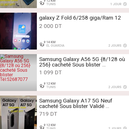
12 KM
TUNIS
1 JOUR
galaxy Z Fold 6/258 giga/Ram 12
2 000 DT
14 KM
EL OUARDIA
2 JOURS
Samsung Galaxy A56 5G {8/128 où
256} cacheté Sous blister
Tél:52687077
1 099 DT
12 KM
TUNIS
2 JOURS
Samsung Galaxy A17 5G Neuf
cacheté Sous blister Validé
Tél:52687077
719 DT
12 KM
TUNIS
2 JOURS