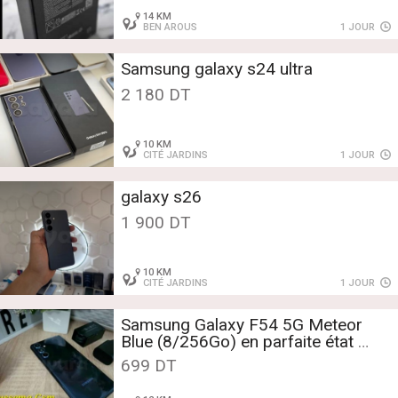
14 KM
BEN AROUS
1 JOUR
Samsung galaxy s24 ultra
2 180 DT
10 KM
CITÉ JARDINS
1 JOUR
galaxy s26
1 900 DT
10 KM
CITÉ JARDINS
1 JOUR
Samsung Galaxy F54 5G Meteor
Blue (8/256Go) en parfaite état
Tél:52.687.077 📞
699 DT