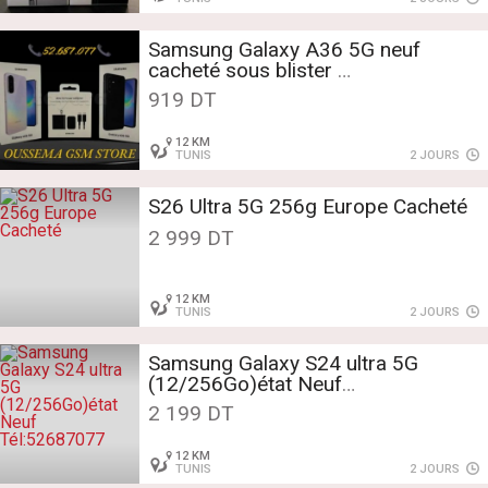
Samsung Galaxy A36 5G neuf
cacheté sous blister
Tél:52687077
919 DT
12 KM
TUNIS
2 JOURS
S26 Ultra 5G 256g Europe Cacheté
2 999 DT
12 KM
TUNIS
2 JOURS
Samsung Galaxy S24 ultra 5G
(12/256Go)état Neuf
Tél:52687077
2 199 DT
12 KM
TUNIS
2 JOURS