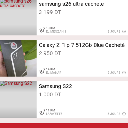
samsung s26 ultra cachete
3 199 DT
13 KM
EL MENZAH 9
2 JOURS
Galaxy Z Flip 7 512Gb Blue Cacheté
2 950 DT
14 KM
EL MANAR
2 JOURS
Samsung S22
1 000 DT
11 KM
LAFAYETTE
3 JOURS