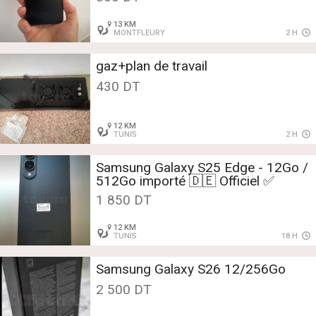
13 KM
MONTFLEURY
2 H
gaz+plan de travail
430 DT
12 KM
TUNIS
2 H
Samsung Galaxy S25 Edge - 12Go /
512Go importé 🇩🇪 Officiel ✅
1 850 DT
12 KM
TUNIS
18 H
Samsung Galaxy S26 12/256Go
2 500 DT