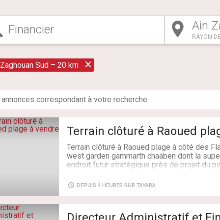
RAYON DE
 Zaghouan Sud – 20 km
annonce
s
correspondant à votre recherche
Terrain clôturé à Raoued pla
Terrain clôturé à Raoued plage à côté des 
west garden gammarth chaaben dont la super
endroit futur stratégique près de projet du po
d'information veuillez contacter le 26 089 
DEPUIS 4 HEURES SUR TAYARA
Directeur Administratif et Fi