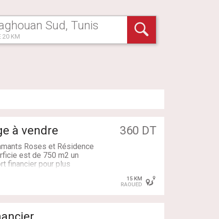
 20 KM
ge à vendre
360 DT
Flamants Roses et Résidence
ficie est de 750 m2 un
rt financier pour plus
186/21 440 127
15 KM
RAOUED
nancier