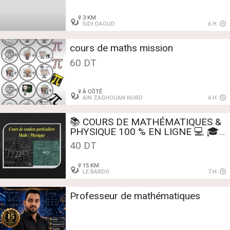
3 KM
SIDI DAOUD
6 H
cours de maths mission
60 DT
À CÔTÉ
AIN ZAGHOUAN NORD
6 H
📚 COURS DE MATHÉMATIQUES &
PHYSIQUE 100 % EN LIGNE 💻 🎓
Première & Terminale Spé–
40 DT
Préparation aux examens et au BAC
15 KM
LE BARDO
7 H
Professeur de mathématiques