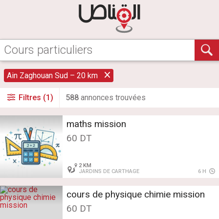
Ain Zaghouan Sud – 20 km
Filtres (1)
588
annonce
s
trouvée
s
maths mission
60 DT
2 KM
JARDINS DE CARTHAGE
6 H
cours de physique chimie mission
60 DT