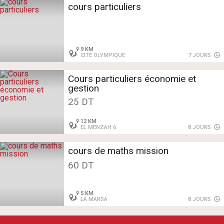
cours particuliers
9 KM
CITÉ OLYMPIQUE
7 JOURS
Cours particuliers économie et
gestion
25 DT
12 KM
EL MENZAH 6
8 JOURS
cours de maths mission
60 DT
5 KM
LA MARSA
8 JOURS