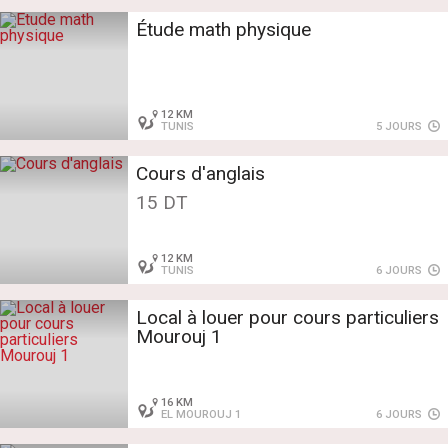
Étude math physique
12 KM
TUNIS
5 JOURS
Cours d'anglais
15 DT
12 KM
TUNIS
6 JOURS
Local à louer pour cours particuliers
Mourouj 1
16 KM
EL MOUROUJ 1
6 JOURS