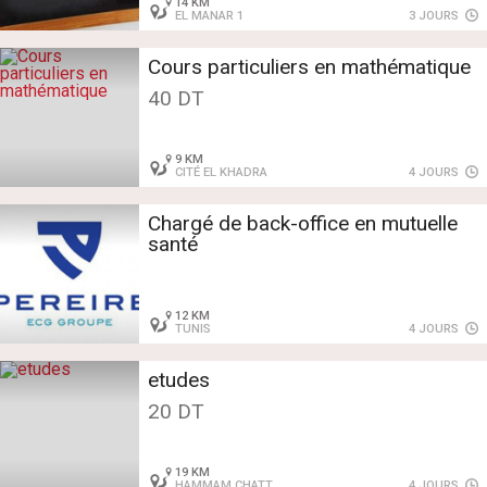
14 KM
EL MANAR 1
3 JOURS
Cours particuliers en mathématique
40 DT
9 KM
CITÉ EL KHADRA
4 JOURS
Chargé de back-office en mutuelle
santé
12 KM
TUNIS
4 JOURS
etudes
20 DT
19 KM
HAMMAM CHATT
4 JOURS