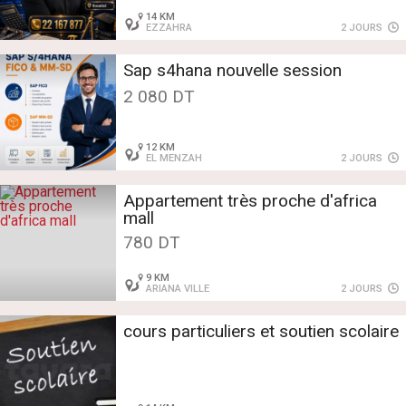
14 KM
EZZAHRA
2 JOURS
Sap s4hana nouvelle session
2 080 DT
12 KM
EL MENZAH
2 JOURS
Appartement très proche d'africa
mall
780 DT
9 KM
ARIANA VILLE
2 JOURS
cours particuliers et soutien scolaire