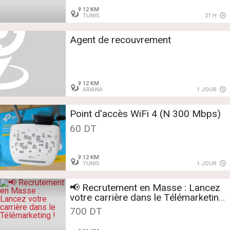
12 KM
TUNIS
21 H
Agent de recouvrement
12 KM
ARIANA
1 JOUR
Point d'accès WiFi 4 (N 300 Mbps)
60 DT
12 KM
TUNIS
1 JOUR
📢 Recrutement en Masse : Lancez
votre carrière dans le Télémarketing
!
700 DT