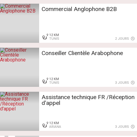
Commercial Anglophone B2B
12 KM
TUNIS
2 JOURS
Conseiller Clientèle Arabophone
12 KM
TUNIS
3 JOURS
Assistance technique FR /Réception
d'appel
12 KM
ARIANA
3 JOURS