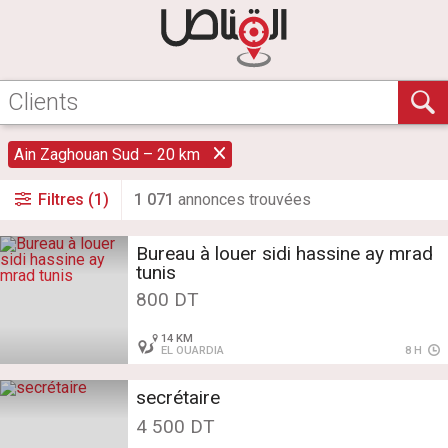
Ain Zaghouan Sud – 20 km
Filtres (1)
1 071
annonce
s
trouvée
s
Bureau à louer sidi hassine ay mrad
tunis
800 DT
14 KM
EL OUARDIA
8 H
secrétaire
4 500 DT