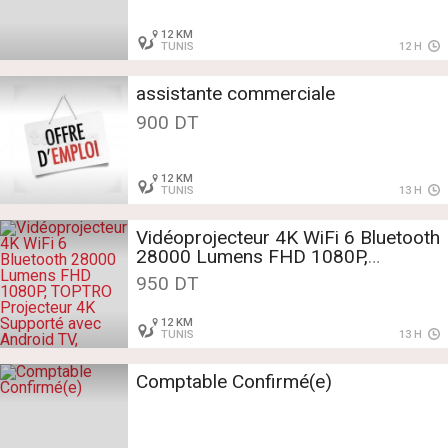
12 KM
TUNIS
12 H
assistante commerciale
900 DT
12 KM
TUNIS
13 H
Vidéoprojecteur 4K WiFi 6 Bluetooth
28000 Lumens FHD 1080P,
TOPTRO Projecteur 4K Supporté
950 DT
avec Android TV, RétroProjecteur
Sellé, Keys: video projecteur ,
12 KM
projecteur , retroprojecteur , retro ,
TUNIS
13 H
rétro , rétroprojecteur ,
vidéoprojecteur , vidéo projecteur ,
Comptable Confirmé(e)
videoprojecteur