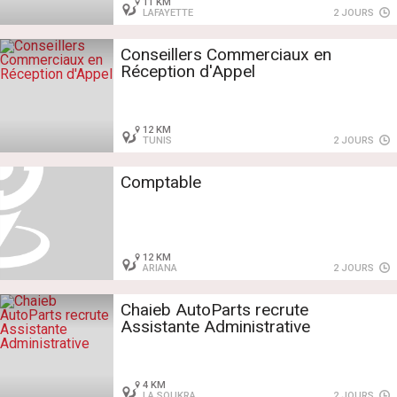
11 KM
LAFAYETTE
2 JOURS
Conseillers Commerciaux en
Réception d'Appel
12 KM
TUNIS
2 JOURS
Comptable
12 KM
ARIANA
2 JOURS
Chaieb AutoParts recrute
Assistante Administrative
4 KM
LA SOUKRA
2 JOURS