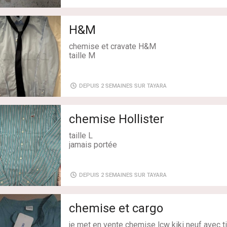
Livraison: Oui
Etat: Neuf sans étiquette
Couleur: Blanc
H&M
chemise et cravate H&M
taille M
Genre: Homme
Taille: 38/M
DEPUIS 2 SEMAINES SUR TAYARA
Livraison: Oui
Etat: Neuf sans étiquette
Couleur: Bleu
chemise Hollister
taille L
jamais portée
Genre: Homme
Taille: 40/L
DEPUIS 2 SEMAINES SUR TAYARA
Livraison: Oui
Etat: Neuf sans étiquette
Couleur: Bleu
chemise et cargo
je met en vente chemise lcw kiki neuf avec ti