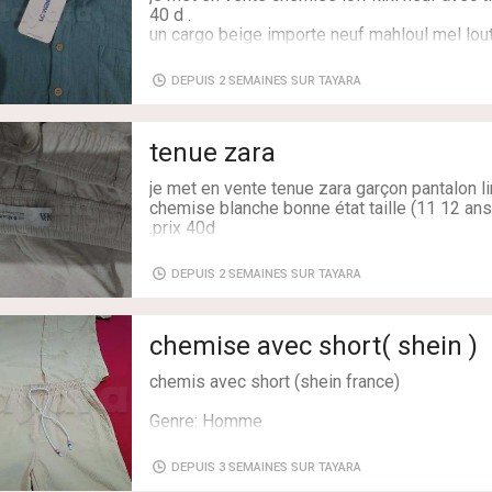
40 d .
un cargo beige importe neuf mahloul mel lout
40 d .29469455 disp à rades
DEPUIS 2 SEMAINES SUR TAYARA
Age: 12-14
Genre: Garçon
Livraison: Oui
tenue zara
Etat: Neuf avec étiquette
Couleur: Beige
je met en vente tenue zara garçon pantalon li
chemise blanche bonne état taille (11 12 an
.prix 40d
Age: 12-14
DEPUIS 2 SEMAINES SUR TAYARA
Genre: Garçon
Livraison: Oui
Etat: Très bon état
chemise avec short( shein )
Couleur: Beige
chemis avec short (shein france)
Genre: Homme
Taille: 38/M
Livraison: Non
DEPUIS 3 SEMAINES SUR TAYARA
Etat: Très bon état