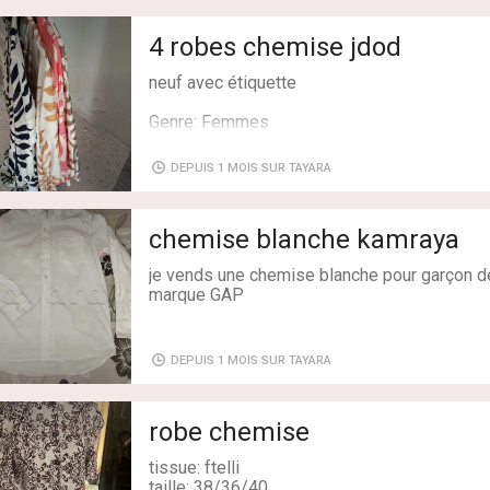
Couleur: Beige
4 robes chemise jdod
neuf avec étiquette
Genre: Femmes
Taille: 42/XL
Livraison: Non
DEPUIS 1 MOIS SUR TAYARA
Etat: Neuf avec étiquette
Couleur: Multicolore
chemise blanche kamraya
je vends une chemise blanche pour garçon d
marque GAP
DEPUIS 1 MOIS SUR TAYARA
Genre: Homme
Taille: Autre taille
Livraison: Oui
robe chemise
Etat: Très bon état
Couleur: Blanc
tissue: ftelli
taille: 38/36/40