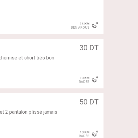
14 KM
BEN AROUS
30 DT
chemise et short très bon
10 KM
RADÈS
50 DT
et 2 pantalon plissé jamais
10 KM
RADÈS