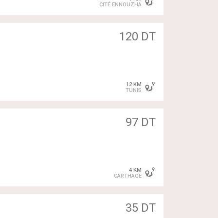
antalon blanc ou un short
CITÉ ENNOUZHA
 !
120 DT
inances
12 KM
TUNIS
97 DT
4 KM
CARTHAGE
35 DT