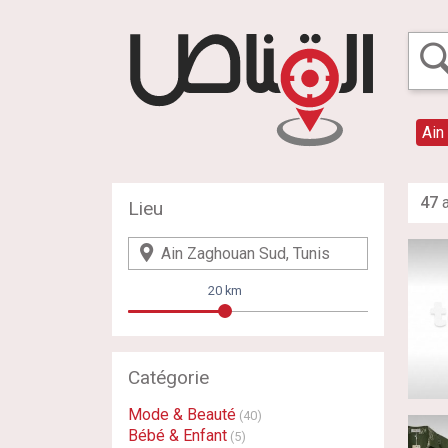
Ain
47
a
Lieu
20 km
Catégorie
Mode & Beauté
(40)
Bébé & Enfant
(5)