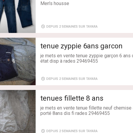
Men's housse
DEPUIS 2 SEMAINES SUR TAYARA
tenue zyppie 6ans garcon
je mets en vente tenue zyppie garçon 6 ans 
état disp à rades 29469455
Age: 6-8
Genre: Garçon
DEPUIS 2 SEMAINES SUR TAYARA
Livraison: Oui
Etat: Très bon état
Couleur: Bleu
tenues fillette 8 ans
je mets en vente tenue fillette neuf chemise 
porté 8ans dis fi rades 29469455
Age: 6-8
Genre: Fille
DEPUIS 2 SEMAINES SUR TAYARA