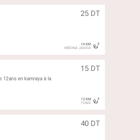
25 DT
14 KM
MÉDINA JADIDA
15 DT
e 12ans en kamraya à la
12 KM
TUNIS
40 DT