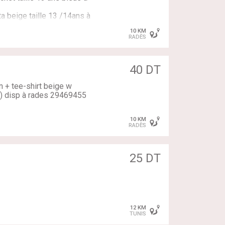
a beige taille 13 /14ans à
10 KM
RADÈS
40 DT
n + tee-shirt beige w
s) disp à rades 29469455
10 KM
RADÈS
25 DT
12 KM
TUNIS