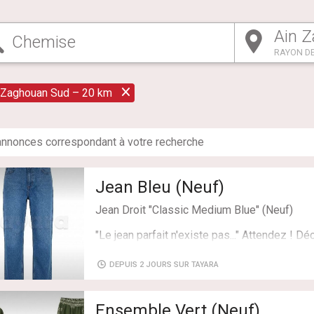
RAYON DE
 Zaghouan Sud – 20 km
nnonce
s
correspondant à votre recherche
Jean Bleu (Neuf)
Jean Droit "Classic Medium Blue" (Neuf)
"Le jean parfait n'existe pas..." Attendez ! 
la coupe droite intemporelle. Avec sa taille 
délavage bleu moyen polyvalent, c'est la piè
DEPUIS 2 JOURS SUR TAYARA
absolument dans son dressing.
- Détails du produit :
Ensemble Vert (Neuf)
Nom : Jean Droit "Classic Medium Blue"