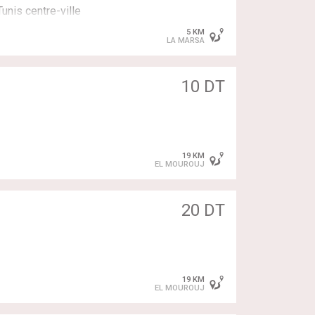
Tunis centre-ville
5 KM
LA MARSA
10 DT
19 KM
EL MOUROUJ
20 DT
19 KM
EL MOUROUJ