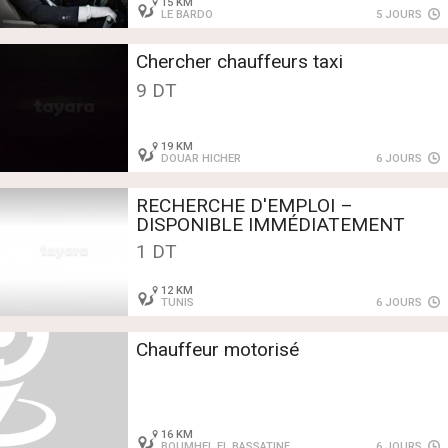
15 KM
LE BARDO
5 JOURS
Chercher chauffeurs taxi
9 DT
19 KM
DOUAR HICHER
6 JOURS
RECHERCHE D'EMPLOI –
DISPONIBLE IMMÉDIATEMENT
1 DT
12 KM
TUNIS
6 JOURS
Chauffeur motorisé
16 KM
BOUMHEL EL BASSATINE
6 JOURS