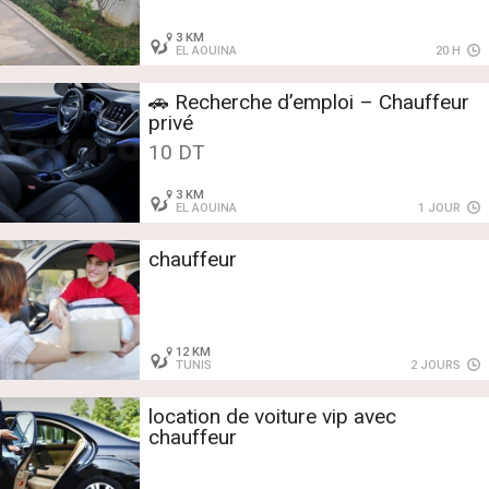
3 KM
EL AOUINA
20 H
🚗 Recherche d’emploi – Chauffeur
privé
10 DT
3 KM
EL AOUINA
1 JOUR
chauffeur
12 KM
TUNIS
2 JOURS
location de voiture vip avec
chauffeur