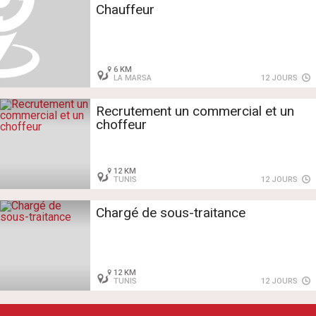
Chauffeur
6 KM
LA MARSA
12 JOURS
Recrutement un commercial et un
choffeur
12 KM
TUNIS
12 JOURS
Chargé de sous-traitance
12 KM
TUNIS
12 JOURS