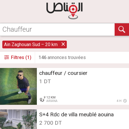
Ain Zaghouan Sud – 20 km
Filtres (1)
146
annonce
s
trouvée
s
chauffeur / coursier
1 DT
12 KM
ARIANA
4 H
S+4 Rdc de villa meublé aouina
2 700 DT