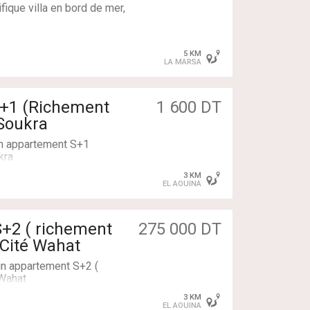
nne
ique villa en bord de mer,
 une visite, contactez-nous :
5 KM
ter aux :
LA MARSA
scine.
S+1 (Richement
1 600 DT
le Soukra
un appartement S+1
kra
uisson, hotte, four).
3 KM
EL AOUINA
S+2 ( richement
275 000 DT
 Cité Wahat
un appartement S+2 (
 Wahat
:
3 KM
er panoramique, avec sa
EL AOUINA