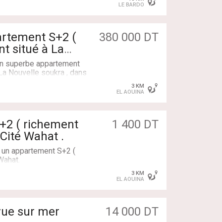
ée et aménagée par une
LE BARDO
tte aspirante et des
ar une terrasse. Une
 Une salle d'eau avec une
rtement S+2 (
380 000 DT
atisation en split sont à
t situé à La
un superbe appartement
 La Nouvelle soukra , dans
 de toutes les commodités.
3 KM
EL AOUINA
+2 ( richement
1 400 DT
lumineux
Cité Wahat .
ipée
ne
n un appartement S+2 (
Wahat.
catif
3 KM
EL AOUINA
ec un séchoir
 vue sur mer
14 000 DT
ings