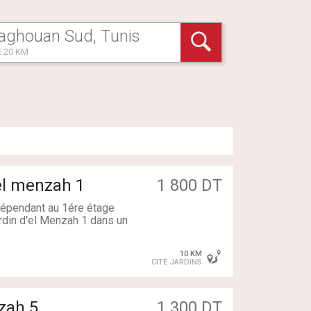
 20 KM
'el menzah 1
1 800 DT
ndépendant au 1ére étage
rdin d'el Menzah 1 dans un
10 KM
CITÉ JARDINS
onctionnel et un terrasse,
choir,
nzah 5
1 300 DT