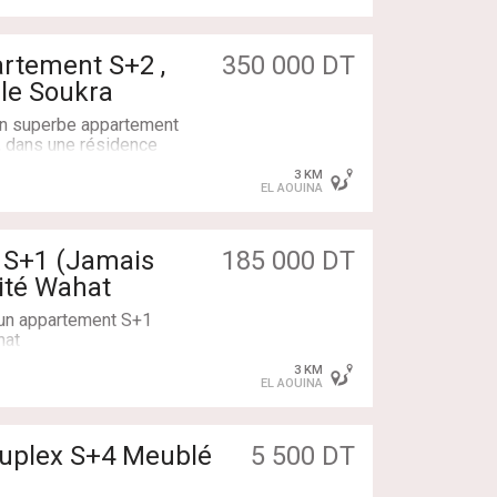
, ainsi qu'un dressing.
ec un séchoir
ur la mer.
350 000 DT
lle Soukra
nne
un superbe appartement
 , dans une résidence
 commodités.
3 KM
:
EL AOUINA
 S+1 (Jamais
185 000 DT
lumineux avec des
Cité Wahat
n équipée
 un appartement S+1
nne
hat
3 KM
EL AOUINA
catif
5 500 DT
ne