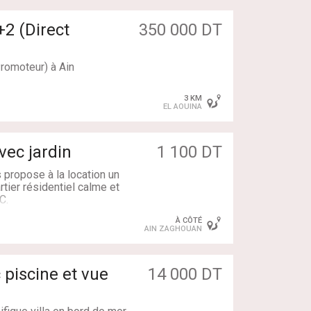
7
quipée
2 (Direct
350 000 DT
ne
romoteur) à Ain
:
3 KM
EL AOUINA
 appartement S+2 (Direct
ne, calme et sécurisée à
vec jardin
1 100 DT
propose à la location un
rtier résidentiel calme et
C.
nne
 intégrés
À CÔTÉ
, son indépendance et son
AIN ZAGHOUAN
 piscine et vue
14 000 DT