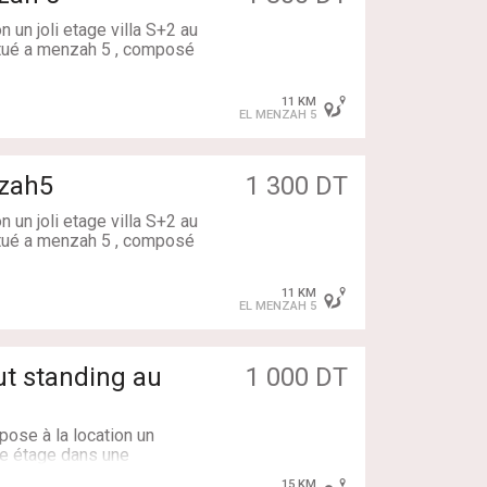
un joli etage villa S+2 au
itué a menzah 5 , composé
11 KM
s.
EL MENZAH 5
r notre agent immobilier sur
nzah5
1 300 DT
cter au 55 523 500
un joli etage villa S+2 au
itué a menzah 5 , composé
11 KM
EL MENZAH 5
t standing au
1 000 DT
cter au 55 523 500
ose à la location un
me étage dans une
ement dispose d'un salon
15 KM