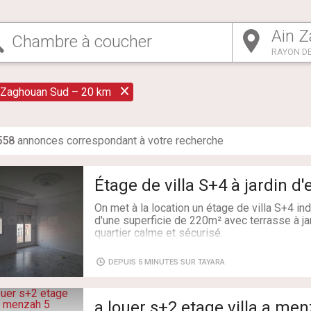
RAYON DE
 Zaghouan Sud – 20 km
558
annonce
s
correspondant à votre recherche
Étage de villa S+4 à jardin d
On met à la location un étage de villa S+4 i
d'une superficie de 220m² avec terrasse à ja
quartier calme et sécurisé.
* Il se se compose comme suit :
DEPUIS 5 MINUTES SUR TAYARA
- Un grand salon lumineux avec un cheminée f
- Cuisine spacieuse bien équipée avec un sé
a louer s+2 etage villa a me
- Un séjour,